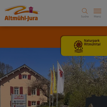
Suche
Menü