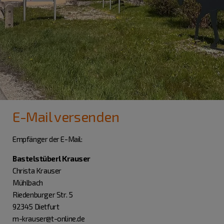
E-Mail versenden
Empfänger der E-Mail:
Bastelstüberl Krauser
Christa Krauser
Mühlbach
Riedenburger Str. 5
92345 Dietfurt
m-krauser@t-online.de