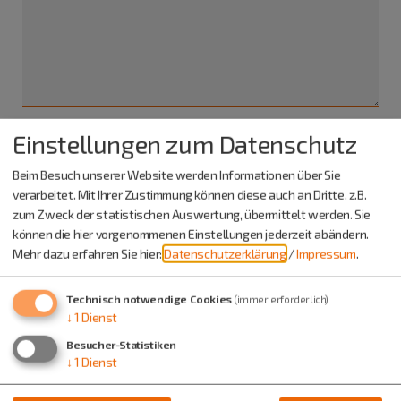
Einstellungen zum Datenschutz
Ich habe die
Datenschutzerklärung gelesen
und bin
Beim Besuch unserer Website werden Informationen über Sie
damit einverstanden.*
verarbeitet. Mit Ihrer Zustimmung können diese auch an Dritte, z.B.
zum Zweck der statistischen Auswertung, übermittelt werden. Sie
*) Pflichtfeld
können die hier vorgenommenen Einstellungen jederzeit abändern.
Absenden
Mehr dazu erfahren Sie hier:
Datenschutzerklärung
/
Impressum
.
Eine Kopie dieser E-Mail wird an Ihre Adresse verschickt.
Technisch notwendige Cookies
(immer erforderlich)
↓
1
Dienst
Besucher-Statistiken
↓
1
Dienst