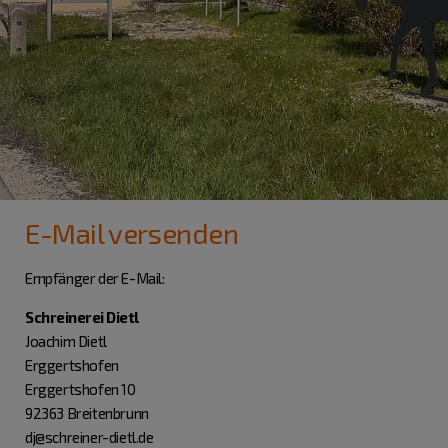
E-Mail versenden
Empfänger der E-Mail:
Schreinerei Dietl
Joachim Dietl
Erggertshofen
Erggertshofen 10
92363 Breitenbrunn
dj@schreiner-dietl.de