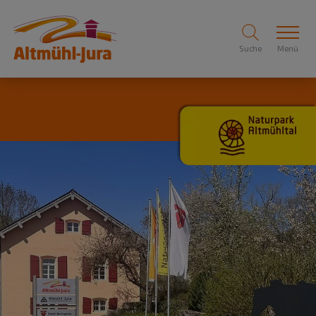
Suche
Menü