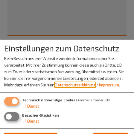
Einstellungen zum Datenschutz
Ich habe die
Datenschutzerklärung gelesen
und bin
Beim Besuch unserer Website werden Informationen über Sie
damit einverstanden.*
verarbeitet. Mit Ihrer Zustimmung können diese auch an Dritte, z.B.
zum Zweck der statistischen Auswertung, übermittelt werden. Sie
*) Pflichtfeld
können die hier vorgenommenen Einstellungen jederzeit abändern.
Absenden
Mehr dazu erfahren Sie hier:
Datenschutzerklärung
/
Impressum
.
Eine Kopie dieser E-Mail wird an Ihre Adresse verschickt.
Technisch notwendige Cookies
(immer erforderlich)
↓
1
Dienst
Besucher-Statistiken
↓
1
Dienst