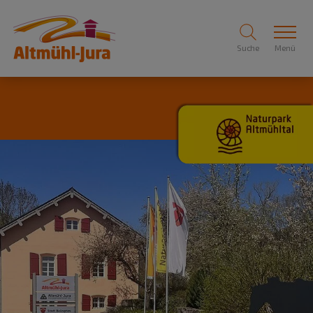
Suche
Menü