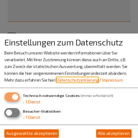
Ich habe die
Datenschutzerklärung gelesen
und bin
Einstellungen zum Datenschutz
damit einverstanden.*
Beim Besuch unserer Website werden Informationen über Sie
verarbeitet. Mit Ihrer Zustimmung können diese auch an Dritte, z.B.
*) Pflichtfeld
Absenden
zum Zweck der statistischen Auswertung, übermittelt werden. Sie
können die hier vorgenommenen Einstellungen jederzeit abändern.
Mehr dazu erfahren Sie hier:
Datenschutzerklärung
/
Impressum
.
Eine Kopie dieser E-Mail wird an Ihre Adresse verschickt.
Technisch notwendige Cookies
(immer erforderlich)
↓
1
Dienst
Besucher-Statistiken
↓
1
Dienst
Ausgewählte akzeptieren
Alle akzeptieren