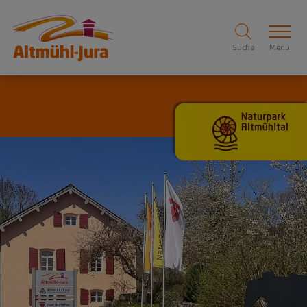
Suche
Menü