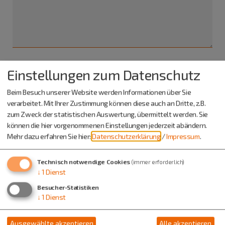
Einstellungen zum Datenschutz
Ich habe die
Datenschutzerklärung gelesen
und bin
damit einverstanden.*
Beim Besuch unserer Website werden Informationen über Sie
verarbeitet. Mit Ihrer Zustimmung können diese auch an Dritte, z.B.
*) Pflichtfeld
zum Zweck der statistischen Auswertung, übermittelt werden. Sie
Absenden
können die hier vorgenommenen Einstellungen jederzeit abändern.
Mehr dazu erfahren Sie hier:
Datenschutzerklärung
/
Impressum
.
Eine Kopie dieser E-Mail wird an Ihre Adresse verschickt.
Technisch notwendige Cookies
(immer erforderlich)
↓
1
Dienst
Besucher-Statistiken
↓
1
Dienst
Ausgewählte akzeptieren
Alle akzeptieren