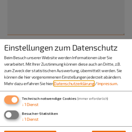
Einstellungen zum Datenschutz
Ich habe die
Datenschutzerklärung gelesen
und bin
Beim Besuch unserer Website werden Informationen über Sie
damit einverstanden.*
verarbeitet. Mit Ihrer Zustimmung können diese auch an Dritte, z.B.
zum Zweck der statistischen Auswertung, übermittelt werden. Sie
*) Pflichtfeld
können die hier vorgenommenen Einstellungen jederzeit abändern.
Absenden
Mehr dazu erfahren Sie hier:
Datenschutzerklärung
/
Impressum
.
Eine Kopie dieser E-Mail wird an Ihre Adresse verschickt.
Technisch notwendige Cookies
(immer erforderlich)
↓
1
Dienst
Besucher-Statistiken
↓
1
Dienst