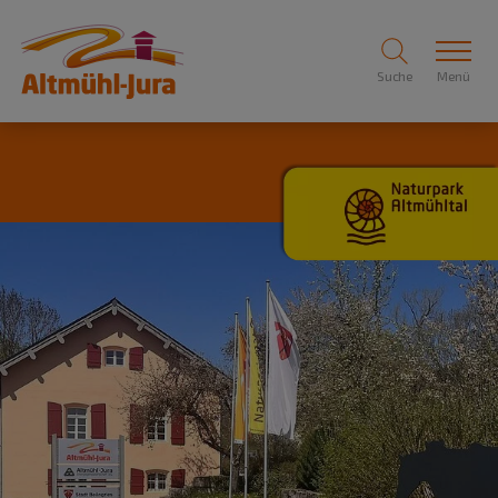
Suche
Menü