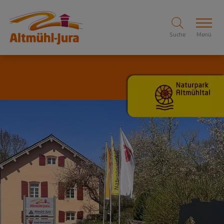
Suche
Menü