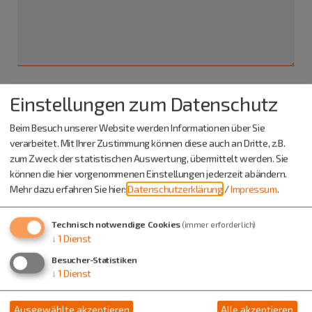
Einstellungen zum Datenschutz
Ich habe die
Datenschutzerklärung gelesen
und bin
damit einverstanden.*
Beim Besuch unserer Website werden Informationen über Sie
verarbeitet. Mit Ihrer Zustimmung können diese auch an Dritte, z.B.
*) Pflichtfeld
zum Zweck der statistischen Auswertung, übermittelt werden. Sie
Absenden
können die hier vorgenommenen Einstellungen jederzeit abändern.
Mehr dazu erfahren Sie hier:
Datenschutzerklärung
/
Impressum
.
Eine Kopie dieser E-Mail wird an Ihre Adresse verschickt.
Technisch notwendige Cookies
(immer erforderlich)
↓
1
Dienst
Besucher-Statistiken
↓
1
Dienst
Ausgewählte akzeptieren
Alle akzeptieren