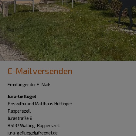
E-Mail versenden
Empfänger der E-Mail:
Jura-Geflügel
Roswitha und Matthäus Hüttinger
Rapperszell
Jurastraße 8
85137 Walting-Rapperszell
jura-gefluegel@freenet.de