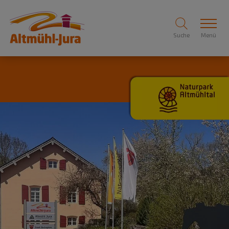
Suche
Menü