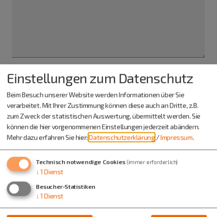
Einstellungen zum Datenschutz
Ich habe die
Datenschutzerklärung gelesen
und bin
Beim Besuch unserer Website werden Informationen über Sie
damit einverstanden.*
verarbeitet. Mit Ihrer Zustimmung können diese auch an Dritte, z.B.
zum Zweck der statistischen Auswertung, übermittelt werden. Sie
*) Pflichtfeld
können die hier vorgenommenen Einstellungen jederzeit abändern.
Absenden
Mehr dazu erfahren Sie hier:
Datenschutzerklärung
/
Impressum
.
Eine Kopie dieser E-Mail wird an Ihre Adresse verschickt.
Technisch notwendige Cookies
(immer erforderlich)
↓
1
Dienst
Besucher-Statistiken
↓
1
Dienst