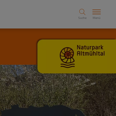
Suche
Menü