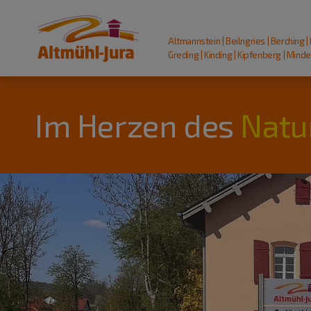
Altmannstein | Beilngries | Berching |
Greding | Kinding | Kipfenberg | Mindel
Im Herzen des
Natu