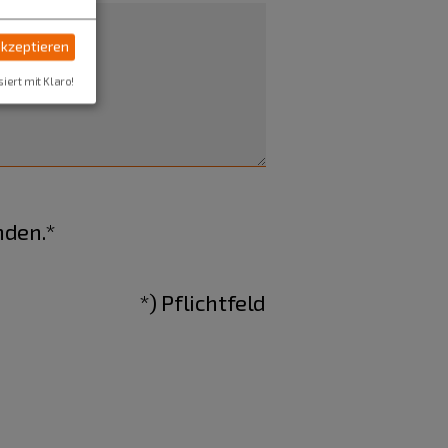
akzeptieren
siert mit Klaro!
nden.*
*) Pflichtfeld