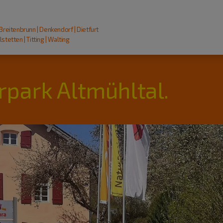
 Breitenbrunn | Denkendorf | Dietfurt
stetten | Titting | Walting
rpark Altmühltal.