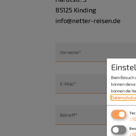
85125 Kinding
info@netter-reisen.de
Vorname*
Einste
Beim Besuch u
E-Mail*
können diese 
können die h
Datenschutze
Tec
Betreff*
↓
1
Bes
↓
1