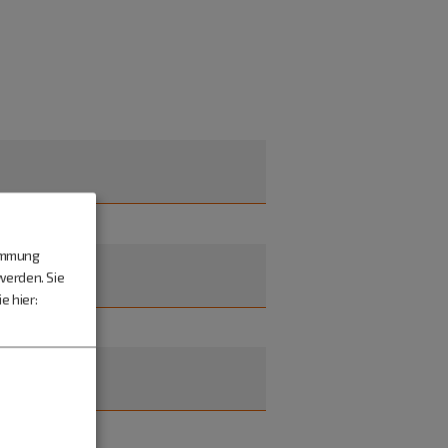
timmung
werden. Sie
e hier: