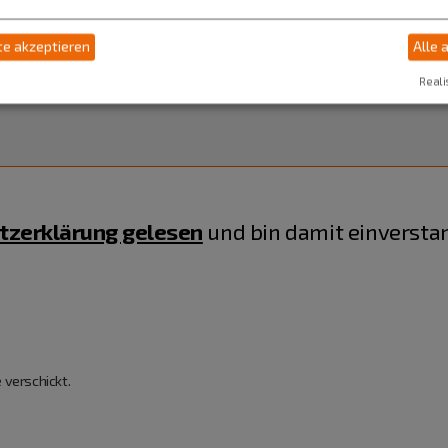
e akzeptieren
Alle 
Reali
tzerklärung gelesen
und bin damit einversta
 verschickt.