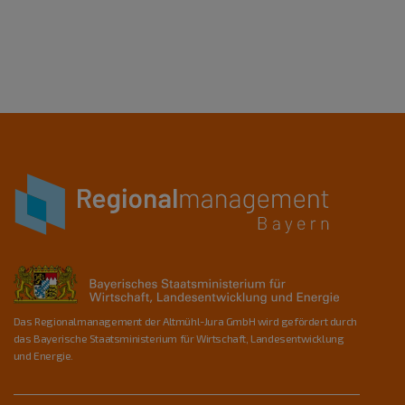
Das Regionalmanagement der Altmühl-Jura GmbH wird gefördert durch
das Bayerische Staatsministerium für Wirtschaft, Landesentwicklung
und Energie.