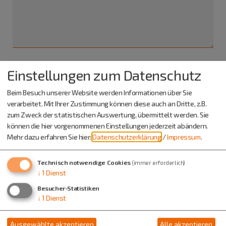
Einstellungen zum Datenschutz
Ich habe die
Datenschutzerklärung gelesen
und bin
damit einverstanden.*
Beim Besuch unserer Website werden Informationen über Sie
verarbeitet. Mit Ihrer Zustimmung können diese auch an Dritte, z.B.
*) Pflichtfeld
zum Zweck der statistischen Auswertung, übermittelt werden. Sie
Absenden
können die hier vorgenommenen Einstellungen jederzeit abändern.
Mehr dazu erfahren Sie hier:
Datenschutzerklärung
/
Impressum
.
Eine Kopie dieser E-Mail wird an Ihre Adresse verschickt.
Technisch notwendige Cookies
(immer erforderlich)
↓
1
Dienst
Besucher-Statistiken
↓
1
Dienst
Ausgewählte akzeptieren
Alle akzeptieren