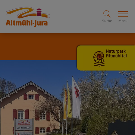
Suche
Menü