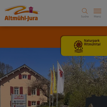
Suche
Menü