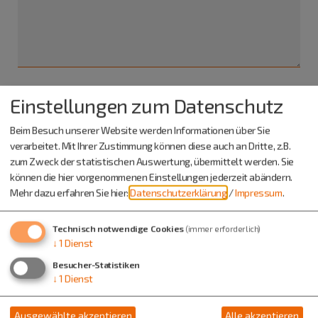
Einstellungen zum Datenschutz
Ich habe die
Datenschutzerklärung gelesen
und bin
damit einverstanden.*
Beim Besuch unserer Website werden Informationen über Sie
verarbeitet. Mit Ihrer Zustimmung können diese auch an Dritte, z.B.
*) Pflichtfeld
zum Zweck der statistischen Auswertung, übermittelt werden. Sie
Absenden
können die hier vorgenommenen Einstellungen jederzeit abändern.
Mehr dazu erfahren Sie hier:
Datenschutzerklärung
/
Impressum
.
Eine Kopie dieser E-Mail wird an Ihre Adresse verschickt.
Technisch notwendige Cookies
(immer erforderlich)
↓
1
Dienst
Besucher-Statistiken
↓
1
Dienst
Ausgewählte akzeptieren
Alle akzeptieren