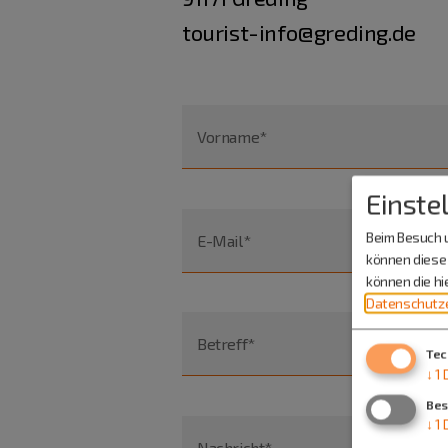
tourist-info@greding.de
Vorname*
Einste
Beim Besuch u
E-Mail*
können diese 
können die h
Datenschutze
Betreff*
Tec
↓
1
Bes
↓
1
Nachricht*