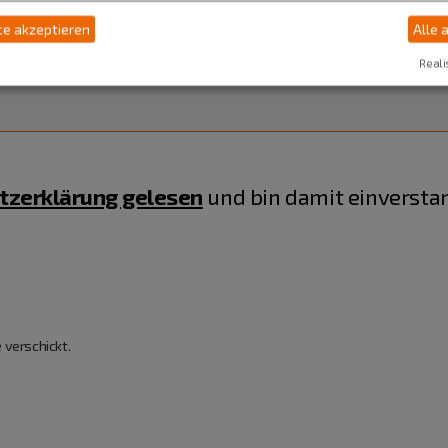
e akzeptieren
Alle 
Reali
tzerklärung gelesen
und bin damit einversta
 verschickt.