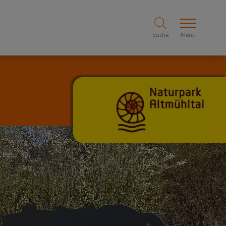
Suche
Menü