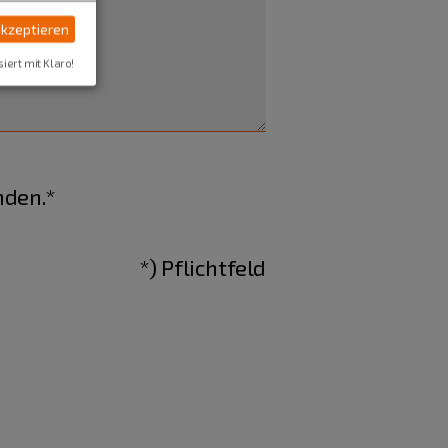
akzeptieren
siert mit Klaro!
nden.*
*) Pflichtfeld