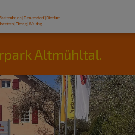
 Breitenbrunn | Denkendorf | Dietfurt
stetten | Titting | Walting
rpark Altmühltal.