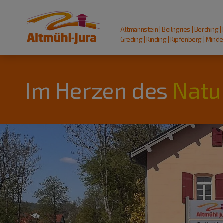
Altmannstein | Beilngries | Berching |
Greding | Kinding | Kipfenberg | Mindel
Im Herzen des
Natu