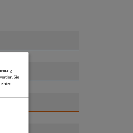
timmung
werden. Sie
e hier: