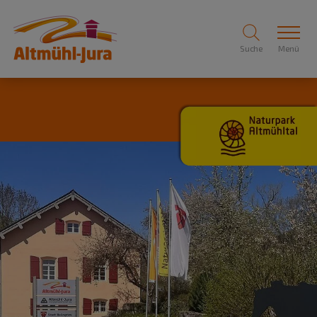
Suche
Menü