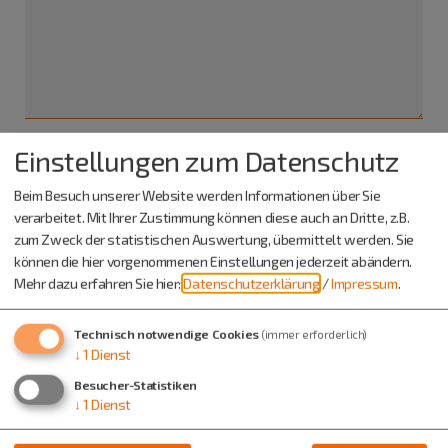
Einstellungen zum Datenschutz
Ich habe die
Datenschutzerklärung gelesen
und bin
Beim Besuch unserer Website werden Informationen über Sie
damit einverstanden.*
verarbeitet. Mit Ihrer Zustimmung können diese auch an Dritte, z.B.
zum Zweck der statistischen Auswertung, übermittelt werden. Sie
*) Pflichtfeld
können die hier vorgenommenen Einstellungen jederzeit abändern.
Absenden
Mehr dazu erfahren Sie hier:
Datenschutzerklärung
/
Impressum
.
Eine Kopie dieser E-Mail wird an Ihre Adresse verschickt.
Technisch notwendige Cookies
(immer erforderlich)
↓
1
Dienst
Besucher-Statistiken
↓
1
Dienst