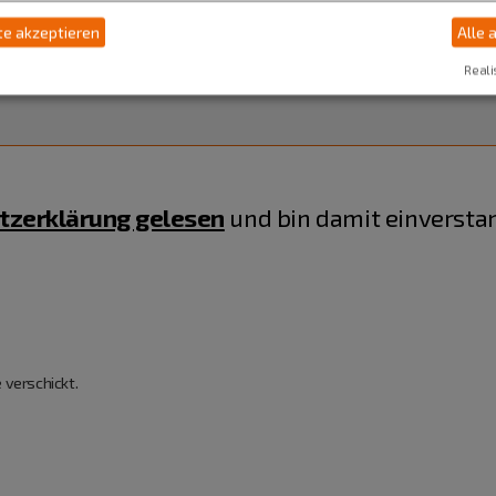
e akzeptieren
Alle 
Reali
tzerklärung gelesen
und bin damit einversta
 verschickt.