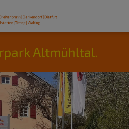
 Breitenbrunn | Denkendorf | Dietfurt
stetten | Titting | Walting
rpark Altmühltal.