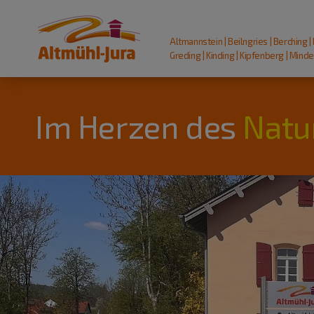
Altmannstein | Beilngries | Berching |
Greding | Kinding | Kipfenberg | Mindel
Im Herzen des
Natu