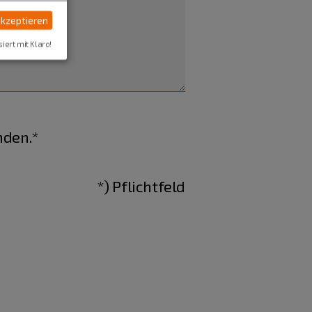
akzeptieren
siert mit Klaro!
nden.*
*) Pflichtfeld