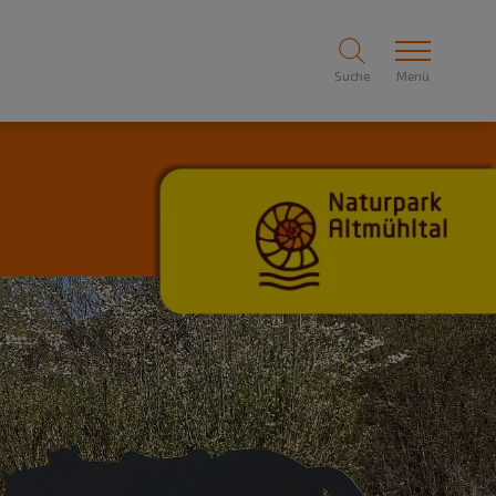
Suche
Menü