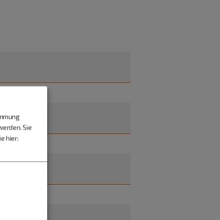
timmung
werden. Sie
e hier: