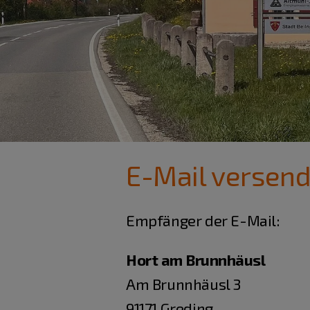
E-Mail versen
Empfänger der E-Mail:
Hort am Brunnhäusl
Am Brunnhäusl 3
91171 Greding