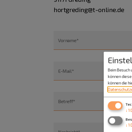
hortgreding@t-online.de
Vorname*
Einste
Beim Besuch u
E-Mail*
können diese 
können die h
Datenschutze
Betreff*
Tec
↓
1
Bes
↓
1
Nachricht*