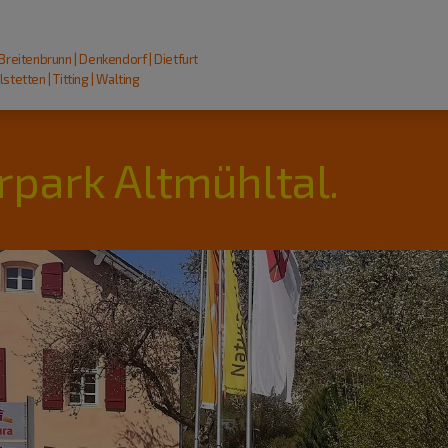
 Breitenbrunn | Denkendorf | Dietfurt
stetten | Titting | Walting
rpark Altmühltal.