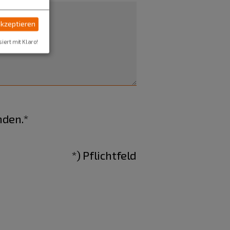
akzeptieren
siert mit Klaro!
nden.*
*) Pflichtfeld