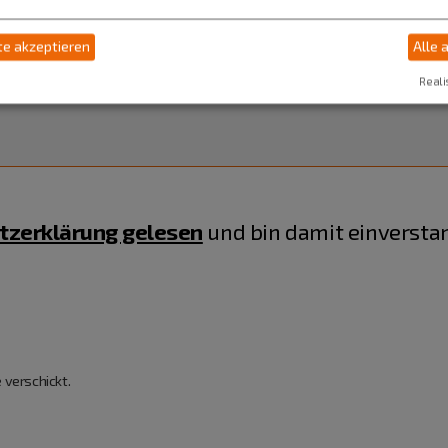
e akzeptieren
Alle 
Reali
tzerklärung gelesen
und bin damit einversta
 verschickt.