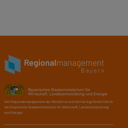
Das Regionalmanagement der Altmühl-Jura GmbH wird gefördert durch
das Bayerische Staatsministerium für Wirtschaft, Landesentwicklung
und Energie.