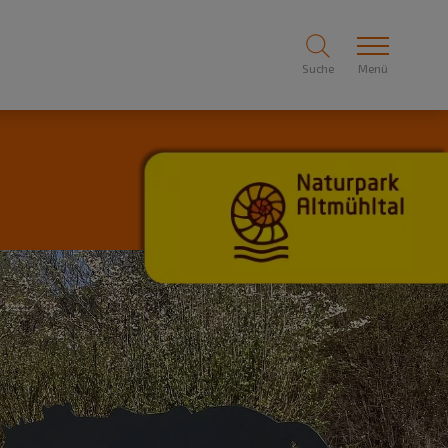
Suche
Menü