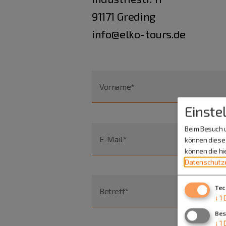
91171 Greding
info@elko-tours.de
Vorname*
Einste
Beim Besuch u
E-Mail*
können diese 
können die h
Datenschutze
Tec
Betreff*
↓
1
Bes
↓
1