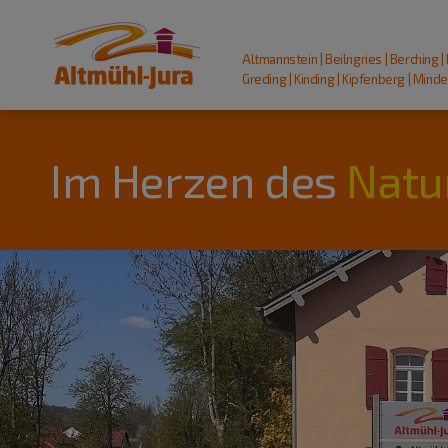
Altmannstein | Beilngries | Berching |
Greding | Kinding | Kipfenberg | Mindel
Im Herzen des
Natu