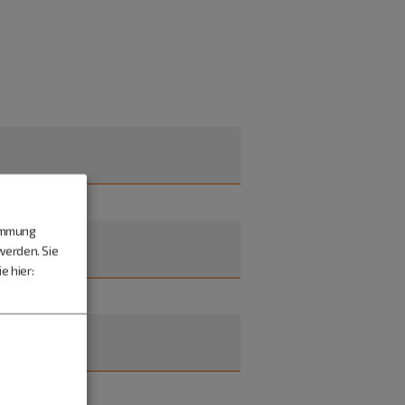
timmung
werden. Sie
e hier: