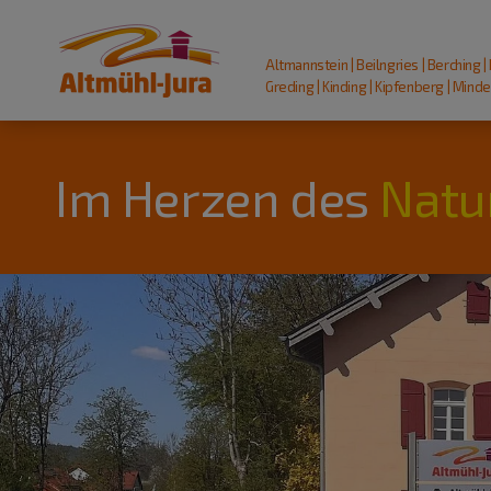
Altmannstein | Beilngries | Berching |
Greding | Kinding | Kipfenberg | Mindel
Im Herzen des
Natu