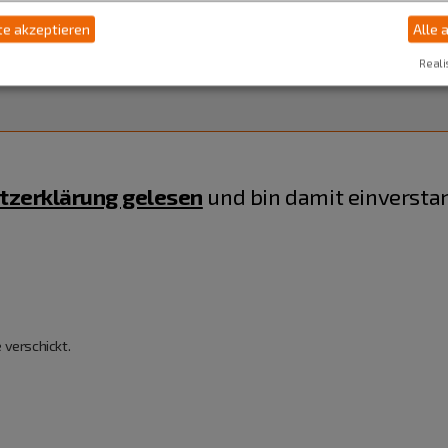
e akzeptieren
Alle 
Reali
tzerklärung gelesen
und bin damit einversta
 verschickt.