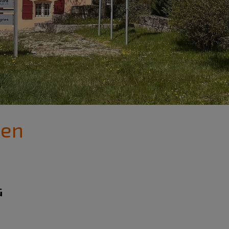
den
G