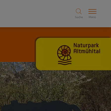
Suche
Menü