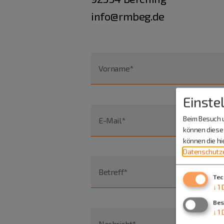
info@rmbeg.de
Vorname*
Einste
Beim Besuch u
E-Mail*
können diese 
können die h
Datenschutze
Betreff*
Tec
↓
1
Bes
↓
1
Nachricht*