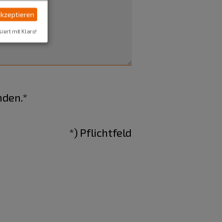
akzeptieren
siert mit Klaro!
nden.*
*) Pflichtfeld