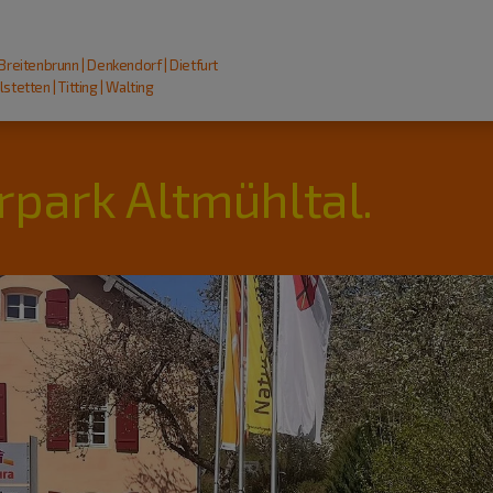
 Breitenbrunn | Denkendorf | Dietfurt
stetten | Titting | Walting
rpark Altmühltal.