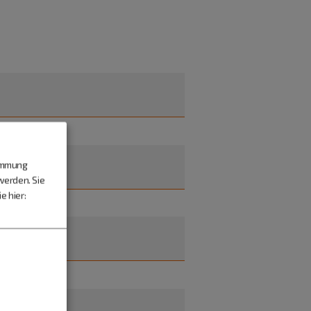
timmung
werden. Sie
e hier: