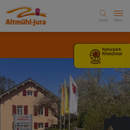
Suche
Menü