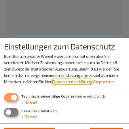
Einstellungen zum Datenschutz
Ich habe die
Datenschutzerklärung gelesen
und bin
Beim Besuch unserer Website werden Informationen über Sie
damit einverstanden.*
verarbeitet. Mit Ihrer Zustimmung können diese auch an Dritte, z.B.
zum Zweck der statistischen Auswertung, übermittelt werden. Sie
*) Pflichtfeld
können die hier vorgenommenen Einstellungen jederzeit abändern.
Absenden
Mehr dazu erfahren Sie hier:
Datenschutzerklärung
/
Impressum
.
Eine Kopie dieser E-Mail wird an Ihre Adresse verschickt.
Technisch notwendige Cookies
(immer erforderlich)
↓
1
Dienst
Besucher-Statistiken
↓
1
Dienst