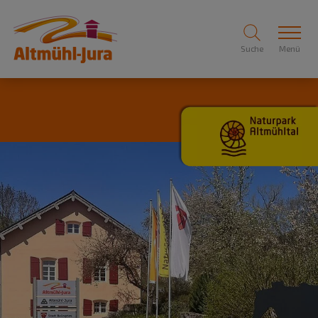
Suche
Menü