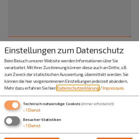
Einstellungen zum Datenschutz
Ich habe die
Datenschutzerklärung gelesen
und bin
Beim Besuch unserer Website werden Informationen über Sie
damit einverstanden.*
verarbeitet. Mit Ihrer Zustimmung können diese auch an Dritte, z.B.
zum Zweck der statistischen Auswertung, übermittelt werden. Sie
*) Pflichtfeld
können die hier vorgenommenen Einstellungen jederzeit abändern.
Absenden
Mehr dazu erfahren Sie hier:
Datenschutzerklärung
/
Impressum
.
Eine Kopie dieser E-Mail wird an Ihre Adresse verschickt.
Technisch notwendige Cookies
(immer erforderlich)
↓
1
Dienst
Besucher-Statistiken
↓
1
Dienst