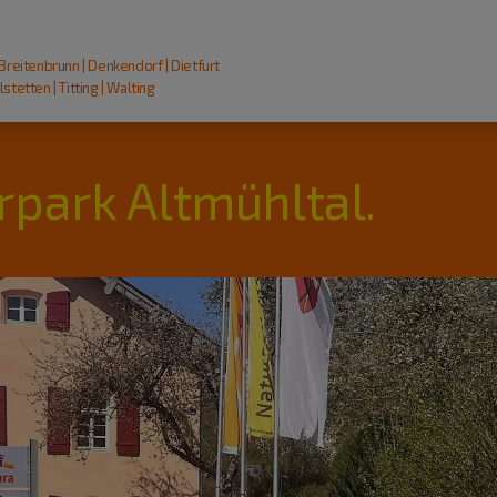
 Breitenbrunn | Denkendorf | Dietfurt
stetten | Titting | Walting
rpark Altmühltal.