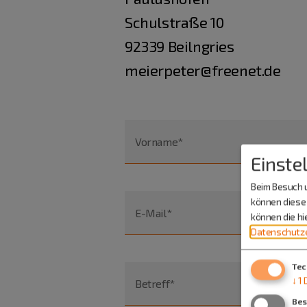
Schulstraße 10
92339 Beilngries
meierpeter@freenet.de
Vorname*
Einste
Beim Besuch u
können diese 
E-Mail*
können die h
Datenschutze
Tec
↓
1
Betreff*
Bes