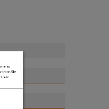
timmung
werden. Sie
e hier: