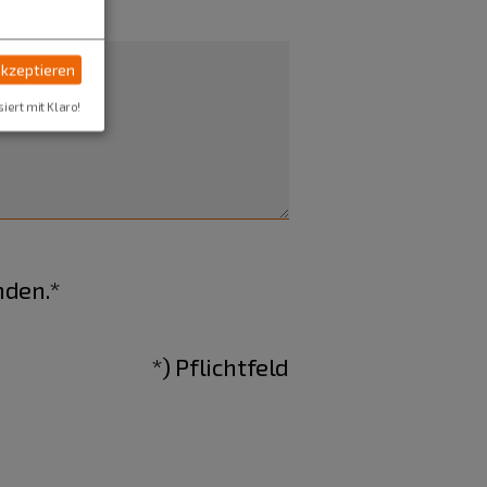
akzeptieren
siert mit Klaro!
nden.*
*) Pflichtfeld