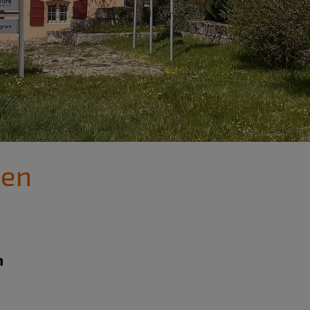
den
n