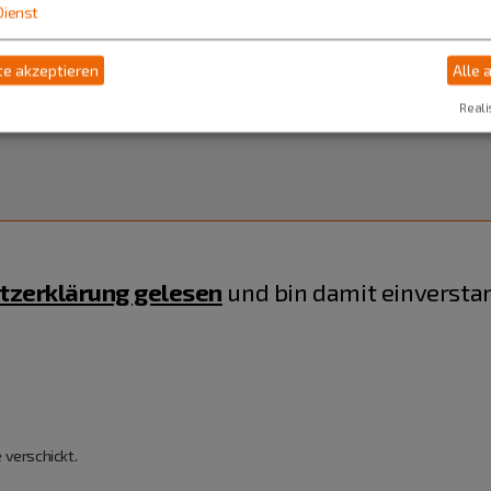
Dienst
e akzeptieren
Alle 
Reali
tzerklärung gelesen
und bin damit einversta
 verschickt.