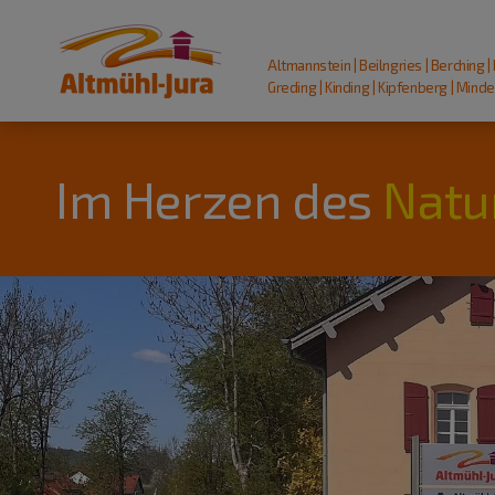
Altmannstein | Beilngries | Berching |
Greding | Kinding | Kipfenberg | Mindel
Im Herzen des
Natu