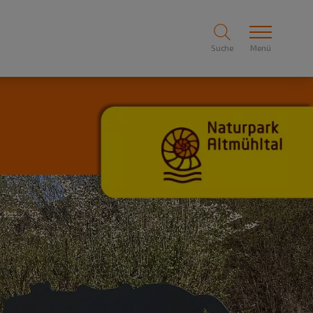
Suche
Menü