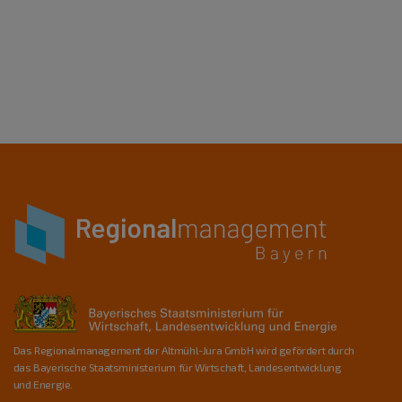
Das Regionalmanagement der Altmühl-Jura GmbH wird gefördert durch
das Bayerische Staatsministerium für Wirtschaft, Landesentwicklung
und Energie.