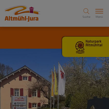
Suche
Menü