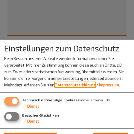
Einstellungen zum Datenschutz
Ich habe die
Datenschutzerklärung gelesen
und bin
Beim Besuch unserer Website werden Informationen über Sie
damit einverstanden.*
verarbeitet. Mit Ihrer Zustimmung können diese auch an Dritte, z.B.
zum Zweck der statistischen Auswertung, übermittelt werden. Sie
*) Pflichtfeld
können die hier vorgenommenen Einstellungen jederzeit abändern.
Absenden
Mehr dazu erfahren Sie hier:
Datenschutzerklärung
/
Impressum
.
Eine Kopie dieser E-Mail wird an Ihre Adresse verschickt.
Technisch notwendige Cookies
(immer erforderlich)
↓
1
Dienst
Besucher-Statistiken
↓
1
Dienst