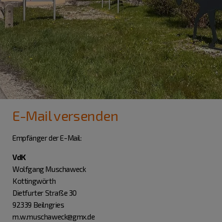
E-Mail versenden
Empfänger der E-Mail:
VdK
Wolfgang Muschaweck
Kottingwörth
Dietfurter Straße 30
92339 Beilngries
m.w.muschaweck@gmx.de