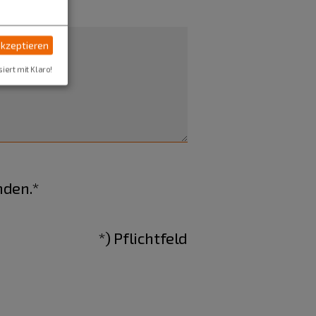
akzeptieren
siert mit Klaro!
nden.*
*) Pflichtfeld