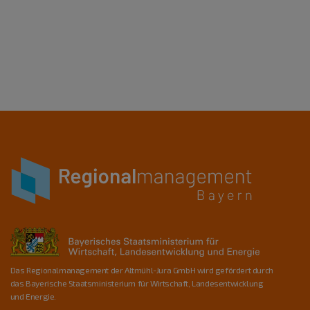
Das Regionalmanagement der Altmühl-Jura GmbH wird gefördert durch
das Bayerische Staatsministerium für Wirtschaft, Landesentwicklung
und Energie.