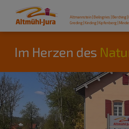
Altmannstein | Beilngries | Berching |
Greding | Kinding | Kipfenberg | Mindel
Im Herzen des
Natu