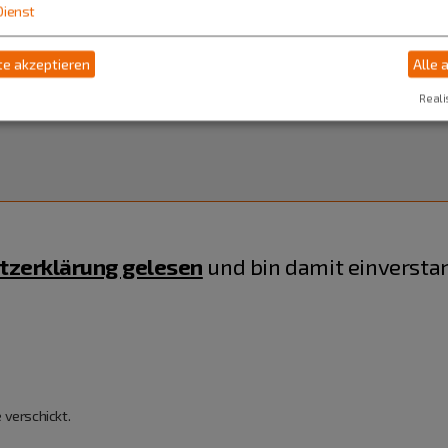
Dienst
e akzeptieren
Alle 
Reali
tzerklärung gelesen
und bin damit einversta
 verschickt.