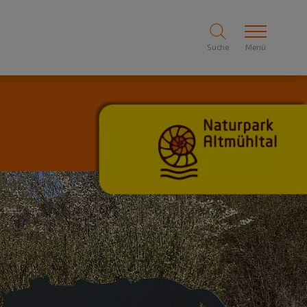
Suche
Menü