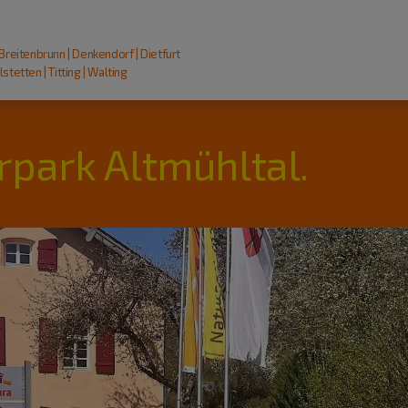
 Breitenbrunn | Denkendorf | Dietfurt
stetten | Titting | Walting
rpark Altmühltal.