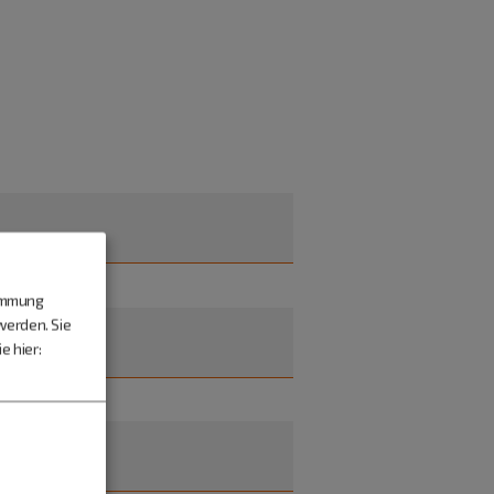
timmung
werden. Sie
e hier: