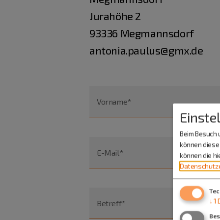
Jurahöhe 2
93336 Megmannsdorf
antonia.paulus@gmx.de
Vorname*
Einste
Beim Besuch u
können diese 
E-Mail*
können die h
Datenschutze
Tec
↓
1
Betreff*
Bes