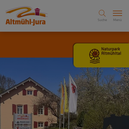
Suche
Menü