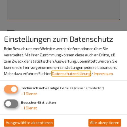
Ich habe die
Datenschutzerklärung gelesen
und bin
Einstellungen zum Datenschutz
damit einverstanden.*
Beim Besuch unserer Website werden Informationen über Sie
verarbeitet. Mit Ihrer Zustimmung können diese auch an Dritte, z.B.
*) Pflichtfeld
Absenden
zum Zweck der statistischen Auswertung, übermittelt werden. Sie
können die hier vorgenommenen Einstellungen jederzeit abändern.
Mehr dazu erfahren Sie hier:
Datenschutzerklärung
/
Impressum
.
Eine Kopie dieser E-Mail wird an Ihre Adresse verschickt.
Technisch notwendige Cookies
(immer erforderlich)
↓
1
Dienst
Besucher-Statistiken
↓
1
Dienst
Ausgewählte akzeptieren
Alle akzeptieren