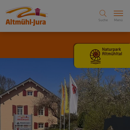
Suche
Menü