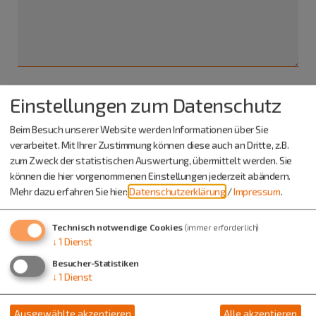
Einstellungen zum Datenschutz
Ich habe die
Datenschutzerklärung gelesen
und bin
damit einverstanden.*
Beim Besuch unserer Website werden Informationen über Sie
verarbeitet. Mit Ihrer Zustimmung können diese auch an Dritte, z.B.
*) Pflichtfeld
zum Zweck der statistischen Auswertung, übermittelt werden. Sie
Absenden
können die hier vorgenommenen Einstellungen jederzeit abändern.
Mehr dazu erfahren Sie hier:
Datenschutzerklärung
/
Impressum
.
Eine Kopie dieser E-Mail wird an Ihre Adresse verschickt.
Technisch notwendige Cookies
(immer erforderlich)
↓
1
Dienst
Besucher-Statistiken
↓
1
Dienst
Ausgewählte akzeptieren
Alle akzeptieren