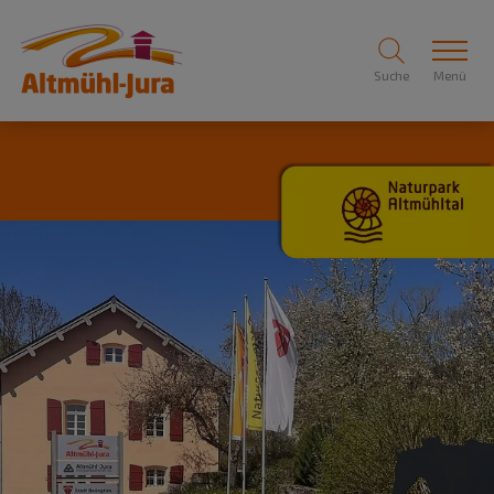
Suche
Menü