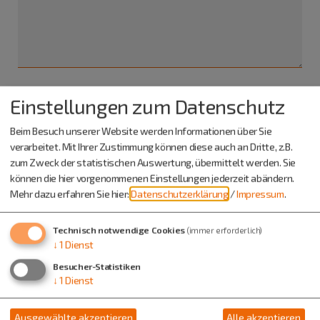
Einstellungen zum Datenschutz
Ich habe die
Datenschutzerklärung gelesen
und bin
damit einverstanden.*
Beim Besuch unserer Website werden Informationen über Sie
verarbeitet. Mit Ihrer Zustimmung können diese auch an Dritte, z.B.
*) Pflichtfeld
zum Zweck der statistischen Auswertung, übermittelt werden. Sie
Absenden
können die hier vorgenommenen Einstellungen jederzeit abändern.
Mehr dazu erfahren Sie hier:
Datenschutzerklärung
/
Impressum
.
Eine Kopie dieser E-Mail wird an Ihre Adresse verschickt.
Technisch notwendige Cookies
(immer erforderlich)
↓
1
Dienst
Besucher-Statistiken
↓
1
Dienst
Ausgewählte akzeptieren
Alle akzeptieren