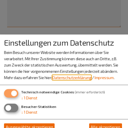
Einstellungen zum Datenschutz
Ich habe die
Datenschutzerklärung gelesen
und bin
damit einverstanden.*
Beim Besuch unserer Website werden Informationen über Sie
verarbeitet. Mit Ihrer Zustimmung können diese auch an Dritte, z.B.
*) Pflichtfeld
zum Zweck der statistischen Auswertung, übermittelt werden. Sie
Absenden
können die hier vorgenommenen Einstellungen jederzeit abändern.
Mehr dazu erfahren Sie hier:
Datenschutzerklärung
/
Impressum
.
Eine Kopie dieser E-Mail wird an Ihre Adresse verschickt.
Technisch notwendige Cookies
(immer erforderlich)
↓
1
Dienst
Besucher-Statistiken
↓
1
Dienst
Ausgewählte akzeptieren
Alle akzeptieren