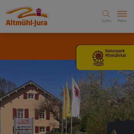
Suche
Menü