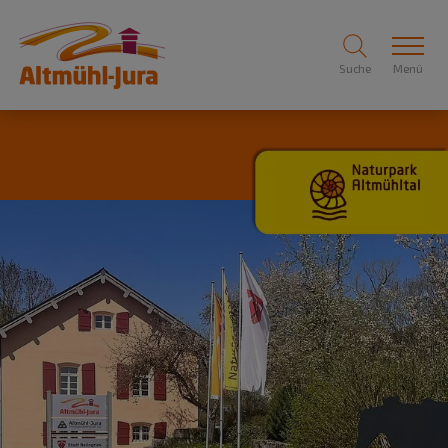
Suche
Menü