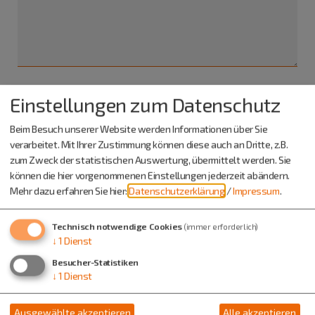
Einstellungen zum Datenschutz
Ich habe die
Datenschutzerklärung gelesen
und bin
damit einverstanden.*
Beim Besuch unserer Website werden Informationen über Sie
verarbeitet. Mit Ihrer Zustimmung können diese auch an Dritte, z.B.
*) Pflichtfeld
zum Zweck der statistischen Auswertung, übermittelt werden. Sie
Absenden
können die hier vorgenommenen Einstellungen jederzeit abändern.
Mehr dazu erfahren Sie hier:
Datenschutzerklärung
/
Impressum
.
Eine Kopie dieser E-Mail wird an Ihre Adresse verschickt.
Technisch notwendige Cookies
(immer erforderlich)
↓
1
Dienst
Besucher-Statistiken
↓
1
Dienst
Ausgewählte akzeptieren
Alle akzeptieren