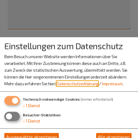
Einstellungen zum Datenschutz
Ich habe die
Datenschutzerklärung gelesen
und bin
damit einverstanden.*
Beim Besuch unserer Website werden Informationen über Sie
verarbeitet. Mit Ihrer Zustimmung können diese auch an Dritte, z.B.
*) Pflichtfeld
zum Zweck der statistischen Auswertung, übermittelt werden. Sie
Absenden
können die hier vorgenommenen Einstellungen jederzeit abändern.
Mehr dazu erfahren Sie hier:
Datenschutzerklärung
/
Impressum
.
Eine Kopie dieser E-Mail wird an Ihre Adresse verschickt.
Technisch notwendige Cookies
(immer erforderlich)
↓
1
Dienst
Besucher-Statistiken
↓
1
Dienst
Ausgewählte akzeptieren
Alle akzeptieren