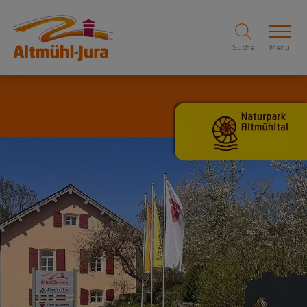
Suche
Menü