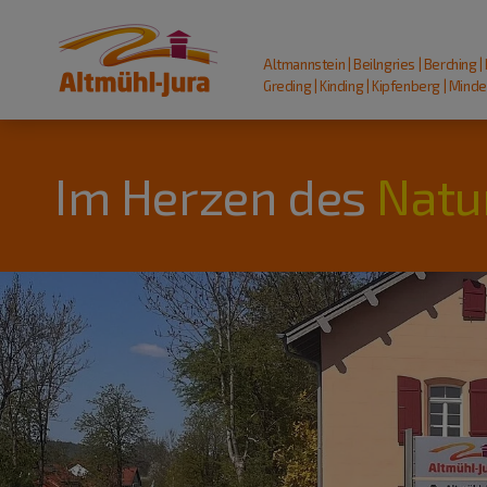
Altmannstein | Beilngries | Berching |
Greding | Kinding | Kipfenberg | Mindel
Im Herzen des
Natu