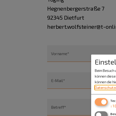
Hegnenbergerstraße 7
92345 Dietfurt
herbert.wolfsteiner@t-onli
Vorname*
Einste
Beim Besuch u
können diese 
E-Mail*
können die h
Datenschutze
Tec
↓
1
Betreff*
Bes