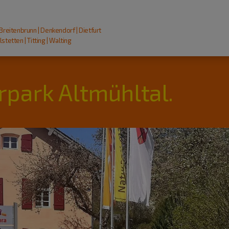
 Breitenbrunn | Denkendorf | Dietfurt
stetten | Titting | Walting
rpark Altmühltal.