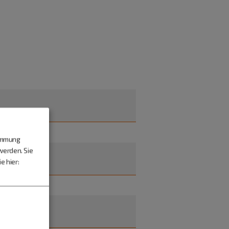
timmung
werden. Sie
e hier: