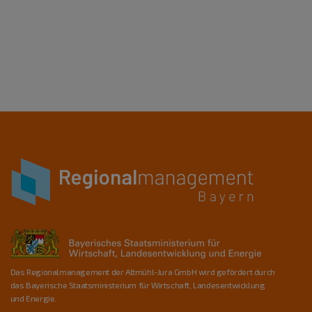
Das Regionalmanagement der Altmühl-Jura GmbH wird gefördert durch
das Bayerische Staatsministerium für Wirtschaft, Landesentwicklung
und Energie.