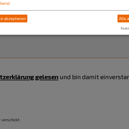
Dienst
e akzeptieren
Alle 
Reali
tzerklärung gelesen
und bin damit einversta
 verschickt.