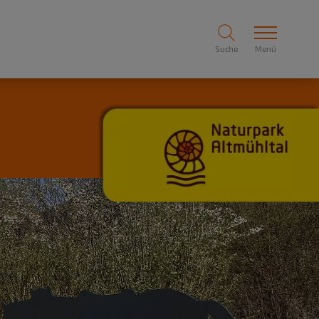
Suche
Menü