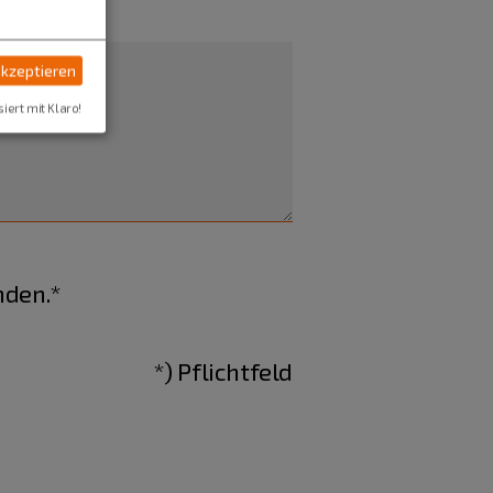
akzeptieren
siert mit Klaro!
nden.*
*) Pflichtfeld