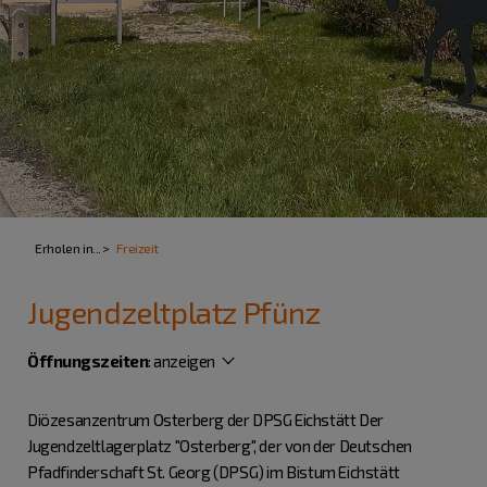
Erholen in...
Freizeit
Jugendzeltplatz Pfünz
Öffnungszeiten
:
anzeigen
Diözesanzentrum Osterberg der DPSG Eichstätt Der
Jugendzeltlagerplatz "Osterberg", der von der Deutschen
Pfadfinderschaft St. Georg (DPSG) im Bistum Eichstätt