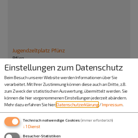
Jugendzeltplatz Pfünz
Pfünz
Einstellungen zum Datenschutz
Am Osterberg
85137 Walting
Beim Besuch unserer Website werden Informationen über Sie
verarbeitet. Mit Ihrer Zustimmung können diese auch an Dritte, z.B.
Info-Adresse
zum Zweck der statistischen Auswertung, übermittelt werden. Sie
DPSG Diözesanbüro
können die hier vorgenommenen Einstellungen jederzeit abändern.
Mehr dazu erfahren Sie hier:
Datenschutzerklärung
/
Impressum
.
Hieronymusgasse 3
85049 Ingolstadt
Technisch notwendige Cookies
(immer erforderlich)
0841 993543-23
↓
1
Dienst
Besucher-Statistiken