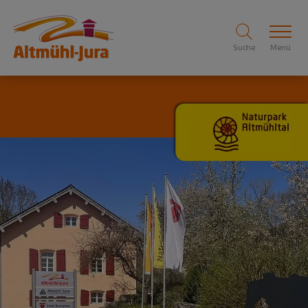
Suche
Menü