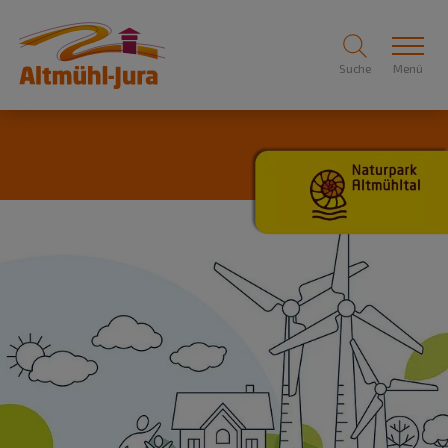
Suche
Menü