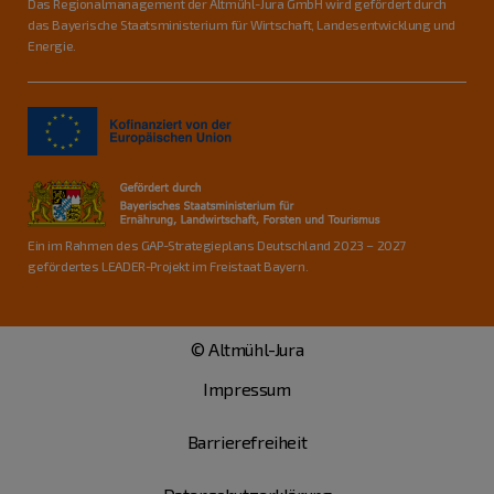
Das Regionalmanagement der Altmühl-Jura GmbH wird gefördert durch
das Bayerische Staatsministerium für Wirtschaft, Landesentwicklung und
Energie.
Ein im Rahmen des GAP-Strategieplans Deutschland 2023 – 2027
gefördertes LEADER-Projekt im Freistaat Bayern.
© Altmühl-Jura
Impressum
Barrierefreiheit