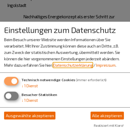
Ingolstadt
Nachhaltiges Energiekonzept als erster Schritt zur
CO2-Neutralität
Einstellungen zum Datenschutz
Prof. Dr. Markus Brautsch (OTH Amberg-Weiden)
Kooperation: Markt Titting und Brauerei Gutmann
Beim Besuch unserer Website werden Informationen über Sie
verarbeitet. Mit Ihrer Zustimmung können diese auch an Dritte, z.B.
Kommunale Wärmeplanung
zum Zweck der statistischen Auswertung, übermittelt werden. Sie
Dr. Benedikt Grünewald (Erster Bürgermeister, Markt
können die hier vorgenommenen Einstellungen jederzeit abändern.
Bad Abbach)
Mehr dazu erfahren Sie hier:
Datenschutzerklärung
/
Impressum
.
Kooperation: Markt Bad Abbach, Bayernwerk AG und
Institution für Energietechnik (IfE)
Technisch notwendige Cookies
(immer erforderlich)
↓
1
Dienst
Besucher-Statistiken
↓
1
Dienst
Rahmenveranstaltung:
Energiesparfestival 2023
Ausgewählte akzeptieren
Alle akzeptieren
Was sonst noch auf dem Energiesparfestival geboten ist?
Realisiert mit Klaro!