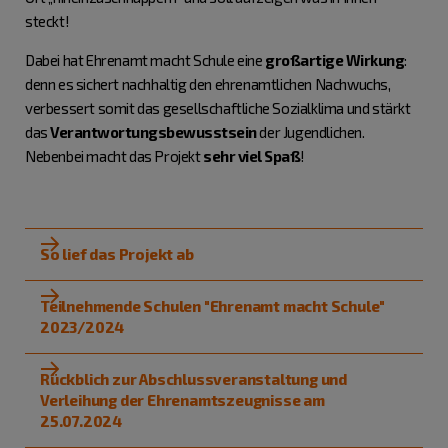
steckt!
Dabei hat Ehrenamt macht Schule eine
großartige Wirkung
:
denn es sichert nachhaltig den ehrenamtlichen Nachwuchs,
verbessert somit das gesellschaftliche Sozialklima und stärkt
das
Verantwortungsbewusstsein
der Jugendlichen.
Nebenbei macht das Projekt
sehr viel
Spaß
!
So lief das Projekt ab
Teilnehmende Schulen "Ehrenamt macht Schule"
2023/2024
Rückblich zur Abschlussveranstaltung und
Verleihung der Ehrenamtszeugnisse am
25.07.2024