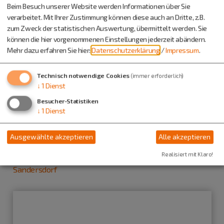
Beim Besuch unserer Website werden Informationen über Sie
verarbeitet. Mit Ihrer Zustimmung können diese auch an Dritte, z.B.
zum Zweck der statistischen Auswertung, übermittelt werden. Sie
können die hier vorgenommenen Einstellungen jederzeit abändern.
Mehr dazu erfahren Sie hier:
Datenschutzerklärung
/
Impressum
.
Technisch notwendige Cookies
(immer erforderlich)
↓
1
Dienst
Besucher-Statistiken
↓
1
Dienst
Ausgewählte akzeptieren
Alle akzeptieren
Realisiert mit Klaro!
Offene Ganztagsschule der Simon-Mayr-Grundschule
Sandersdorf