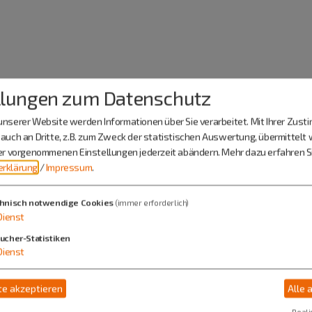
llungen zum Datenschutz
n der Laberbrücke, direkt neben dem historisc
nserer Website werden Informationen über Sie verarbeitet. Mit Ihrer Zus
nd Busse am Friedhof in unmittelbarer Nähe.
auch an Dritte, z.B. zum Zweck der statistischen Auswertung, übermittelt 
ier vorgenommenen Einstellungen jederzeit abändern.
Mehr dazu erfahren Si
rklärung
/
Impressum
.
hnisch notwendige Cookies
(immer erforderlich)
Dienst
ucher-Statistiken
Dienst
e akzeptieren
Alle 