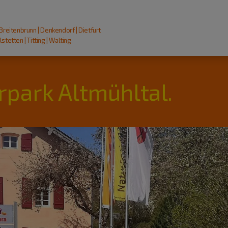
 Breitenbrunn | Denkendorf | Dietfurt
stetten | Titting | Walting
rpark Altmühltal.