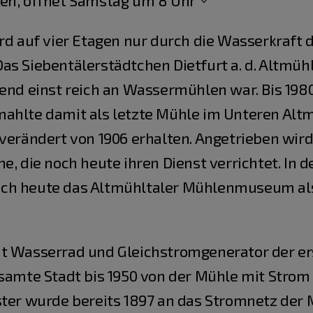
en, öffnet Samstag um 8 Uhr
ird auf vier Etagen nur durch die Wasserkraft
s Siebentälerstädtchen Dietfurt a. d. Altmühl 
gend einst reich an Wassermühlen war. Bis 19
ahlte damit als letzte Mühle im Unteren Altm
nverändert von 1906 erhalten. Angetrieben wird
e, die noch heute ihren Dienst verrichtet. In
ch heute das Altmühltaler Mühlenmuseum als
t Wasserrad und Gleichstromgenerator der ers
esamte Stadt bis 1950 von der Mühle mit Strom
ster wurde bereits 1897 an das Stromnetz der