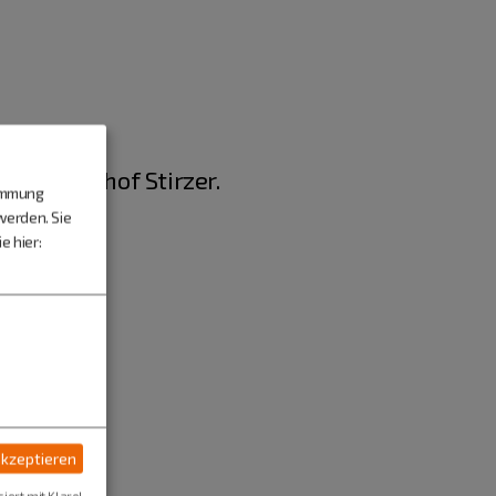
hen Gasthof Stirzer.
timmung
werden. Sie
e hier:
akzeptieren