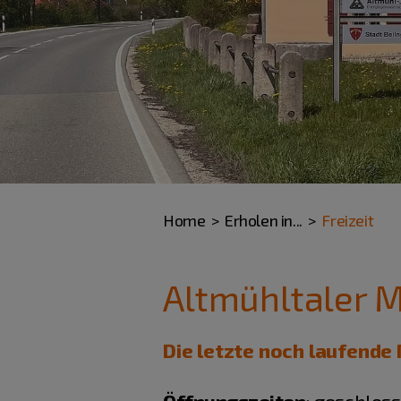
Home
Erholen in...
Freizeit
Altmühltaler
Die letzte noch laufende 