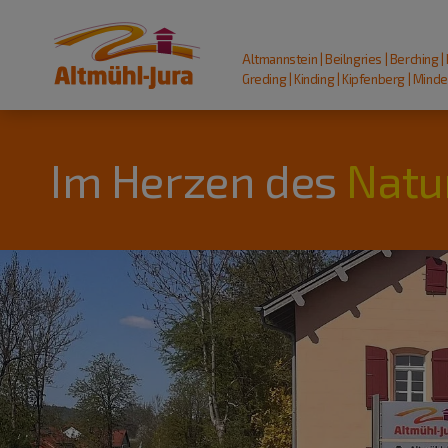
Altmannstein | Beilngries | Berching |
Greding | Kinding | Kipfenberg | Mindel
Im Herzen des
Natu