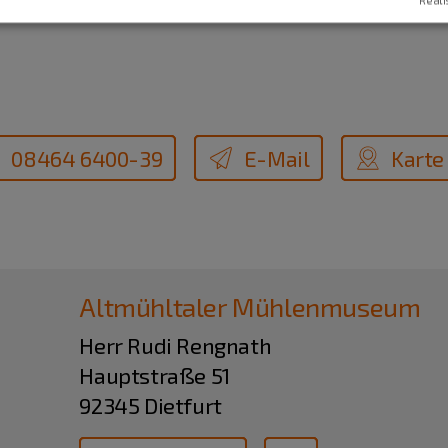
Reali
08464 6400-39
E-Mail
Karte
Altmühltaler Mühlenmuseum
Herr Rudi Rengnath
Hauptstraße 51
92345 Dietfurt