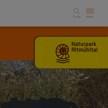
Suche
Menü