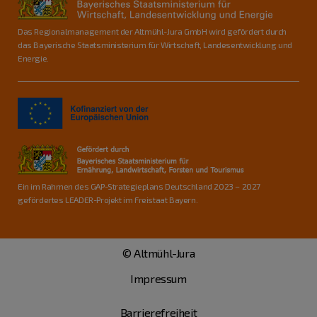
Das Regionalmanagement der Altmühl-Jura GmbH wird gefördert durch
das Bayerische Staatsministerium für Wirtschaft, Landesentwicklung und
Energie.
Ein im Rahmen des GAP-Strategieplans Deutschland 2023 – 2027
gefördertes LEADER-Projekt im Freistaat Bayern.
© Altmühl-Jura
Impressum
Barrierefreiheit