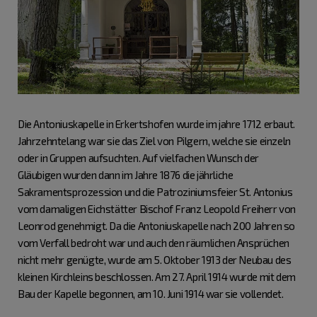
Die Antoniuskapelle in Erkertshofen wurde im jahre 1712 erbaut.
Jahrzehntelang war sie das Ziel von Pilgern, welche sie einzeln
oder in Gruppen aufsuchten. Auf vielfachen Wunsch der
Gläubigen wurden dann im Jahre 1876 die jährliche
Sakramentsprozession und die Patroziniumsfeier St. Antonius
vom damaligen Eichstätter Bischof Franz Leopold Freiherr von
Leonrod genehmigt. Da die Antoniuskapelle nach 200 Jahren so
vom Verfall bedroht war und auch den räumlichen Ansprüchen
nicht mehr genügte, wurde am 5. Oktober 1913 der Neubau des
kleinen Kirchleins beschlossen. Am 27. April 1914 wurde mit dem
Bau der Kapelle begonnen, am 10. Juni 1914 war sie vollendet.