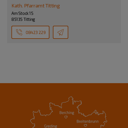
Kath. Pfarramt Titting
Am Stock 15
85135 Titting
08423 229