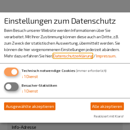
Einstellungen zum Datenschutz
Beim Besuch unserer Website werden Informationen über Sie
verarbeitet. Mit Ihrer Zustimmung können diese auch an Dritte, z.B.
zum Zweck der statistischen Auswertung, übermittelt werden. Sie
können die hier vorgenommenen Einstellungen jederzeit abändern.
Mehr dazu erfahren Sie hier:
Datenschutzerklärung
/
Impressum
.
Technisch notwendige Cookies
(immer erforderlich)
↓
1
Dienst
Besucher-Statistiken
↓
1
Dienst
Antoniuskapelle
Erkertshofen
Antonistraße Richtung Altdorf
Ausgewählte akzeptieren
Alle akzeptieren
85135 Titting
Realisiert mit Klaro!
Info-Adresse