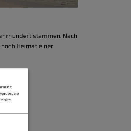
 Jahrhundert stammen. Nach
t noch Heimat einer
timmung
werden. Sie
e hier: