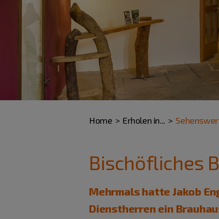
Home
Erholen in...
Sehenswer
Bischöfliches 
Mehrmals hatte Jakob Eng
Dienstherren ein Brauhaus