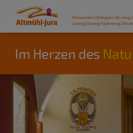
Altmannstein | Beilngries | Berching |
Greding | Kinding | Kipfenberg | Mindel
Im Herzen des
Natu