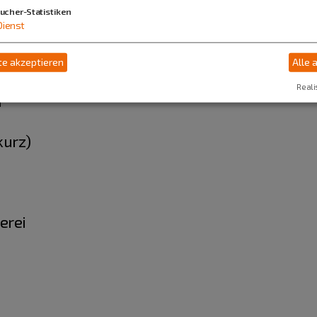
ucher-Statistiken
ais
Dienst
e akzeptieren
Alle 
Reali
r
kurz)
erei