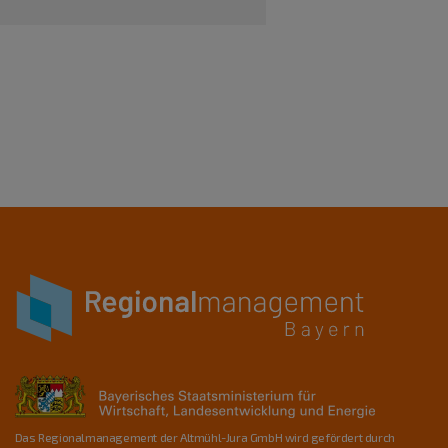
Das Regionalmanagement der Altmühl-Jura GmbH wird gefördert durch