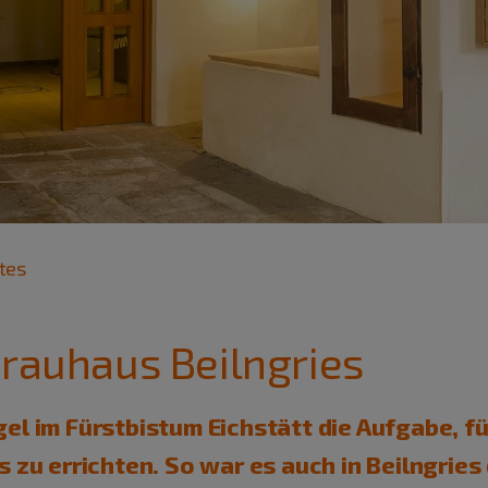
tes
Brauhaus Beilngries
el im Fürstbistum Eichstätt die Aufgabe, f
 zu errichten. So war es auch in Beilngries