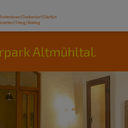
 Breitenbrunn | Denkendorf | Dietfurt
stetten | Titting | Walting
rpark Altmühltal.