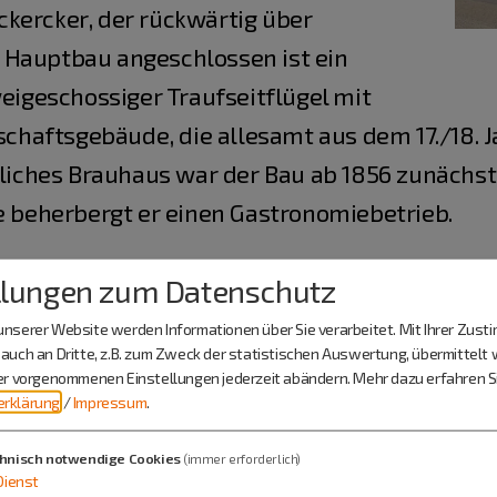
kercker, der rückwärtig über
 Hauptbau angeschlossen ist ein
weigeschossiger Traufseitflügel mit
haftsgebäude, die allesamt aus dem 17./18.
öfliches Brauhaus war der Bau ab 1856 zunächs
te beherbergt er einen Gastronomiebetrieb.
ter Fürstbischöfen:
llungen zum Datenschutz
nserer Website werden Informationen über Sie verarbeitet. Mit Ihrer Zus
urg u. Toscana
auch an Dritte, z.B. zum Zweck der statistischen Auswertung, übermittelt 
ier vorgenommenen Einstellungen jederzeit abändern.
Mehr dazu erfahren Si
rklärung
/
Impressum
.
hnisch notwendige Cookies
oldine v. Bayern
(immer erforderlich)
Dienst