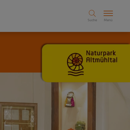
Suche
Menü