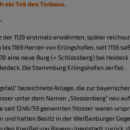
 ein Teil des Torbaus.
 der 1129 erstmals erwähnten, später reichs
 bis 1169 Herren von Erlingshofen, seit 1156 sa
278 eine neue Burg (= Schlossberg) bei Heideck
Heideck. Die Stammburg Erlingshofen zerfiel.
rgstall“ bezeichnete Anlage, die zur bayerisch
tosser unter dem Namen „Stossenberg“ neu auf
ie seit 1246/59 genannten Stosser waren urspr
 und hatten Besitz in der Weißenburger Gege
n den Kneißel von Bayern-lngolstadt zurück, 