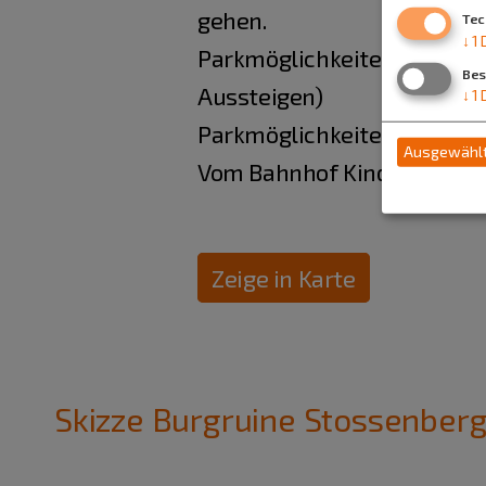
gehen.
Tec
↓
1
Parkmöglichkeiten für PKW:
Bes
Aussteigen)
↓
1
Parkmöglichkeiten für Busse
Ausgewählt
Vom Bahnhof Kinding ist Er
Zeige in Karte
Skizze Burgruine Stossenber