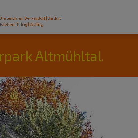
 Breitenbrunn | Denkendorf | Dietfurt
stetten | Titting | Walting
rpark Altmühltal.