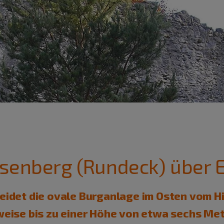
senberg (Rundeck) über 
eidet die ovale Burganlage im Osten vom Hi
weise bis zu einer Höhe von etwa sechs Met