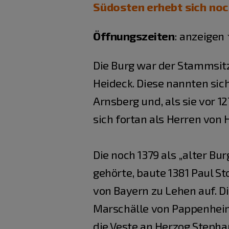
Südosten erhebt sich noch
Öffnungszeiten
:
anzeigen
Die Burg war der Stammsitz
Heideck. Diese nannten sich
Arnsberg und, als sie vor 1
sich fortan als Herren von 
Die noch 1379 als „alter Bu
gehörte, baute 1381 Paul S
von Bayern zu Lehen auf. D
Marschälle von Pappenheim
die Veste an Herzog Stepha