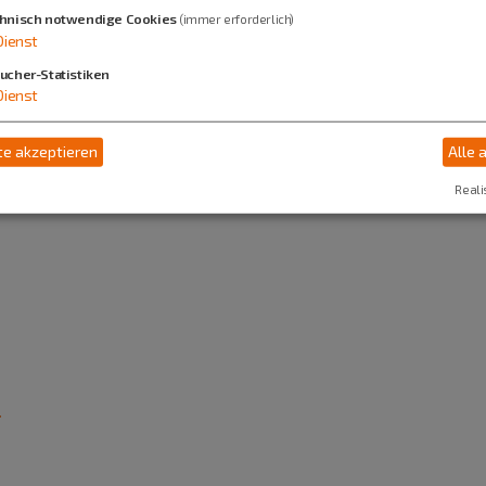
hnisch notwendige Cookies
(immer erforderlich)
Dienst
 Ortsmitte Erlingshofen o. oberhalb an der Str
ucher-Statistiken
Dienst
: Ortsmitte Erlingshofen (ca. 1,2 km entfernt)
e akzeptieren
Alle 
lingshofen mit der RBA-Buslinie 9224 zu errei
Reali
g