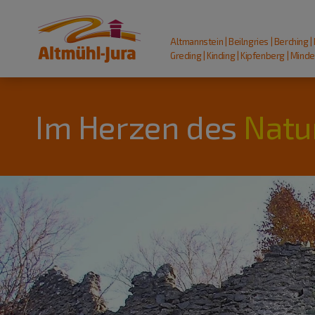
Altmannstein | Beilngries | Berching |
Greding | Kinding | Kipfenberg | Mindel
Im Herzen des
Natu