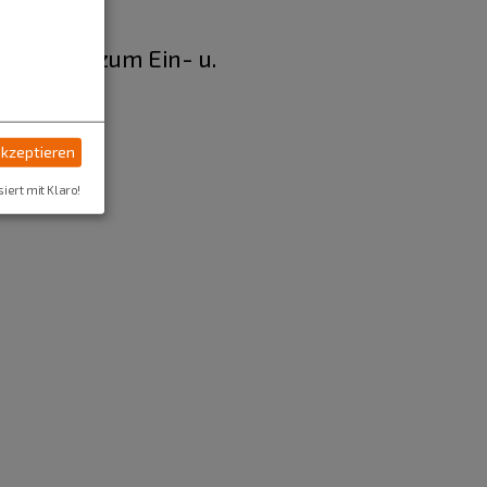
aße (nur zum Ein- u.
akzeptieren
chen.
siert mit Klaro!