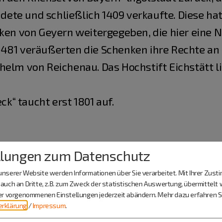
te und schließlich 1409 verkaufte. Diese hat
nken von Geyern weitergegeben, die hier eine N
1481 veräußerten die Schenken ihre Rechte a
elm von Reichenau. Das Hochstift Eichstätt li
“ taucht erst 1801 auf.
llungen zum Datenschutz
nserer Website werden Informationen über Sie verarbeitet. Mit Ihrer Zus
auch an Dritte, z.B. zum Zweck der statistischen Auswertung, übermittelt 
n Bergzunge östlich von Erlingshofen kann man 
ier vorgenommenen Einstellungen jederzeit abändern.
Mehr dazu erfahren Si
rklärung
/
Impressum
.
ße nach Niefang bis zum Ende der Steigung fa