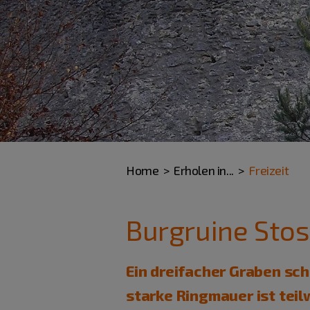
Home
Erholen in...
Freizeit
Burgruine Stos
Ein dreifacher Graben sch
starke Ringmauer ist teil