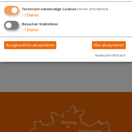
Technisch notwendige Cookies
(immer erforderlich)
Tourist-Information Kinding
↓
1
Dienst
Kipfenberger Straße 4
Besucher-Statistiken
85125 Kinding
↓
1
Dienst
08467 8401-0
Ausgewählte akzeptieren
Alle akzeptieren
Realisiert mit Klaro!