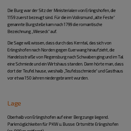
Die Burg war der Sitz der Ministerialen von Erlingshofen, die
1159 zuerst bezeugt sind. Für die im Volksmund „alte Feste“
genannte Burgstelle kam nach 1799 die romantische
Bezeichnung „Wieseck“ auf.
Die Sage will wissen, dass durch das Kerntal, das sich von
Erlingshofen nach Norden gegen Euerwang hinaufzieht, die
Handelsstraße von Regensburg nach Schwaben ging und im Tal
eine Schmiede und ein Wirtshaus standen. Dann hörte man, dass
dort der Teufel hause, weshalb „Teufelsschmiede“ und Gasthaus
vor etwa 150 Jahren niedergebrannt wurden.
Lage
Oberhalb von Erlingshofen auf einer Bergzunge liegend.
Parkmöglichkeiten für PKW u. Busse: Ortsmitte Erlingshofen