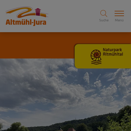
Suche
Menü