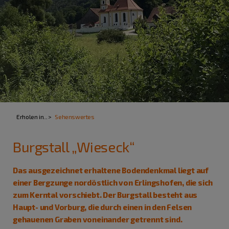
Erholen in...
Sehenswertes
Burgstall „Wieseck“
Das ausgezeichnet erhaltene Bodendenkmal liegt auf
einer Bergzunge nordöstlich von Erlingshofen, die sich
zum Kerntal vorschiebt. Der Burgstall besteht aus
Haupt- und Vorburg, die durch einen in den Felsen
gehauenen Graben voneinander getrennt sind.