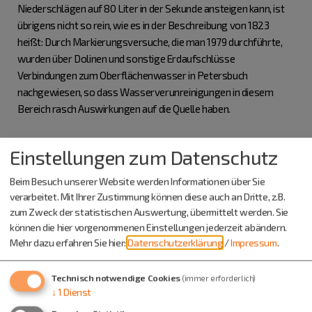
Niederschlägen auf 80 Liter in der Sekunde ansteigen kann, ist
übrigens nicht so rein, wie es in der Beschreibung von 1823
heißt: Durch Markierungsversuche, die man 1979 durchführte,
wurden über Dolinen und sonstige Erdaufschlüsse
Verbindungen zum Oberflächenwasser in Petersbuch
nachgewiesen, so dass Wasserverunreinigungen in diesem
Bereich rasch Auswirkungen auf die Quelle haben.
Einstellungen zum Datenschutz
Lage
Beim Besuch unserer Website werden Informationen über Sie
verarbeitet. Mit Ihrer Zustimmung können diese auch an Dritte, z.B.
Die Erzwäsche liegt ca. 1 km nordwestlich von Titting in einem
zum Zweck der statistischen Auswertung, übermittelt werden. Sie
kleinen Seitental der Anlauter. Sie ist über die Straßen Titting-
können die hier vorgenommenen Einstellungen jederzeit abändern.
Kaldorf (Wanderweg Nr. 4 und 5) oder Titting-Kesselberg,
Mehr dazu erfahren Sie hier:
Datenschutzerklärung
/
Impressum
.
wobei man bei der Tafelmühle nach links abbiegt, zu erreichen.
Technisch notwendige Cookies
(immer erforderlich)
↓
1
Dienst
Zeige in Karte