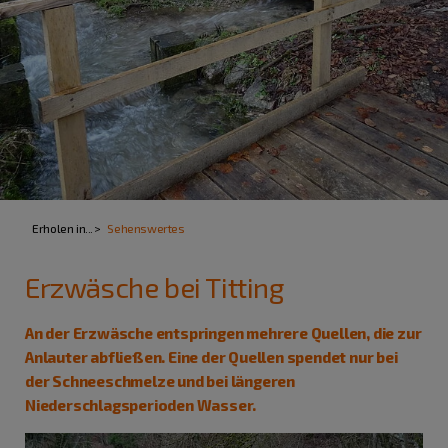
Erholen in...
Sehenswertes
Erzwäsche bei Titting
An der Erzwäsche entspringen mehrere Quellen, die zur
Anlauter abfließen. Eine der Quellen spendet nur bei
der Schneeschmelze und bei längeren
Niederschlagsperioden Wasser.