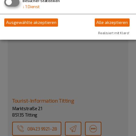
Besucher-Statistiken
↓
1
Dienst
Ausgewählte akzeptieren
Alle akzeptieren
Realisiert mit Klaro!
Tourist-Information Titting
Marktstraße 21
85135 Titting
08423 9921-28