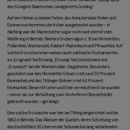
des Königlich Baierischen Landgerichts Greding“.
Auf den Höhen zu beiden Seiten des Anlautertales finden sich
Eisenerzvorkommen, die früher ausgebeutet wurden – in
Niefang war die Marienzeche sogar noch nach dem Ersten
Weltkrieg in Betrieb. Weitere Gruben lagen z. B. bei Hirnstetten,
Pollenfeld, Wachenzell, Kaldorf-Raitenbuch und Pfraunfeld. Auf
solche Erzvorkommen weisen auch zahlreiche Flurnamen hin,
so „Erzgrube“ bei Emsing, „Erzweg“ bei Götzelshard und
„Erzwäsch“ bei der Wachenzeller Ziegelhütte. Besonders
geschätzt war das Hirnstetter Erbserz mit rund 50 Prozent
Eisenanteil und das Tittinger Bohnerz mit 42 Prozent
Eisenanteil. Diese mit Lehm und Erde vermischten Erze wurden
– bevor sie zur Verhüttung zum Hochofen in Obereichstätt
gebracht wurden – gereinigt.
Eine solche Erzwäsche war hier bei Titting eingerichtet und bis
1862 in Betrieb. Das Wasser der Quellen, deren Schüttung von
durchschnittlich 30 Litern in der Sekunde bei lang anhaltenden