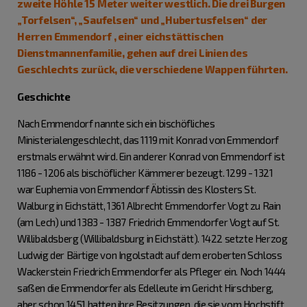
zweite Höhle 15 Meter weiter westlich. Die drei Burgen
„Torfelsen“, „Saufelsen“ und „Hubertusfelsen“ der
Herren Emmendorf , einer eichstättischen
Dienstmannenfamilie, gehen auf drei Linien des
Geschlechts zurück, die verschiedene Wappen führten.
Geschichte
Nach Emmendorf nannte sich ein bischöfliches
Ministerialengeschlecht, das 1119 mit Konrad von Emmendorf
erstmals erwähnt wird. Ein anderer Konrad von Emmendorf ist
1186 - 1206 als bischöflicher Kämmerer bezeugt. 1299 - 1321
war Euphemia von Emmendorf Äbtissin des Klosters St.
Walburg in Eichstätt, 1361 Albrecht Emmendorfer Vogt zu Rain
(am Lech) und 1383 - 1387 Friedrich Emmendorfer Vogt auf St.
Willibaldsberg (Willibaldsburg in Eichstätt). 1422 setzte Herzog
Ludwig der Bärtige von Ingolstadt auf dem eroberten Schloss
Wackerstein Friedrich Emmendorfer als Pfleger ein. Noch 1444
saßen die Emmendorfer als Edelleute im Gericht Hirschberg,
aber schon 1451 hatten ihre Besitzungen, die sie vom Hochstift