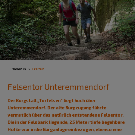
Erholen in...
Freizeit
Felsentor Unteremmendorf
Der Burgstall „Torfelsen“ liegt hoch über
Unteremmendorf. Der alte Burgzugang führte
vermutlich über das natürlich entstandene Felsentor.
Die in der Felsbank liegende, 25 Meter tiefe begehbare
Höhle war in die Burganlage einbezogen, ebenso eine