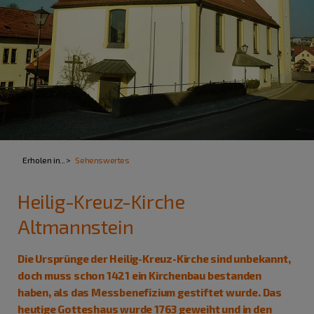
Erholen in...
Sehenswertes
Heilig-Kreuz-Kirche
Altmannstein
Die Ursprünge der Heilig-Kreuz-Kirche sind unbekannt,
doch muss schon 1421 ein Kirchenbau bestanden
haben, als das Messbenefizium gestiftet wurde. Das
heutige Gotteshaus wurde 1763 geweiht und in den