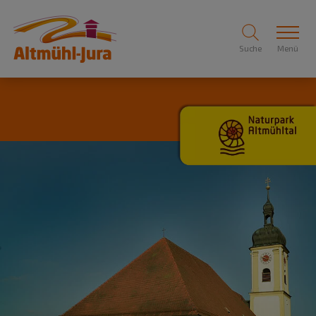
Suche
Menü