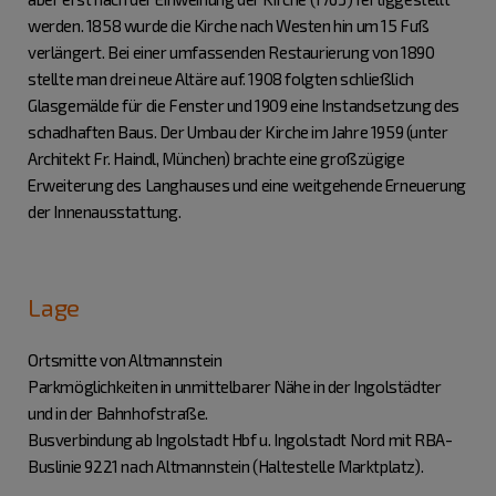
werden. 1858 wurde die Kirche nach Westen hin um 15 Fuß
verlängert. Bei einer umfassenden Restaurierung von 1890
stellte man drei neue Altäre auf. 1908 folgten schließlich
Glasgemälde für die Fenster und 1909 eine Instandsetzung des
schadhaften Baus. Der Umbau der Kirche im Jahre 1959 (unter
Architekt Fr. Haindl, München) brachte eine großzügige
Erweiterung des Langhauses und eine weitgehende Erneuerung
der Innenausstattung.
Lage
Ortsmitte von Altmannstein
Parkmöglichkeiten in unmittelbarer Nähe in der Ingolstädter
und in der Bahnhofstraße.
Busverbindung ab Ingolstadt Hbf u. Ingolstadt Nord mit RBA-
Buslinie 9221 nach Altmannstein (Haltestelle Marktplatz).