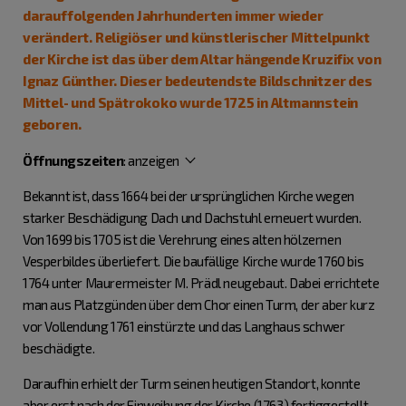
darauffolgenden Jahrhunderten immer wieder
verändert. Religiöser und künstlerischer Mittelpunkt
der Kirche ist das über dem Altar hängende Kruzifix von
Ignaz Günther. Dieser bedeutendste Bildschnitzer des
Mittel- und Spätrokoko wurde 1725 in Altmannstein
geboren.
Öffnungszeiten
:
anzeigen
Bekannt ist, dass 1664 bei der ursprünglichen Kirche wegen
starker Beschädigung Dach und Dachstuhl erneuert wurden.
Von 1699 bis 1705 ist die Verehrung eines alten hölzernen
Vesperbildes überliefert. Die baufällige Kirche wurde 1760 bis
1764 unter Maurermeister M. Prädl neugebaut. Dabei errichtete
man aus Platzgünden über dem Chor einen Turm, der aber kurz
vor Vollendung 1761 einstürzte und das Langhaus schwer
beschädigte.
Daraufhin erhielt der Turm seinen heutigen Standort, konnte
aber erst nach der Einweihung der Kirche (1763) fertiggestellt