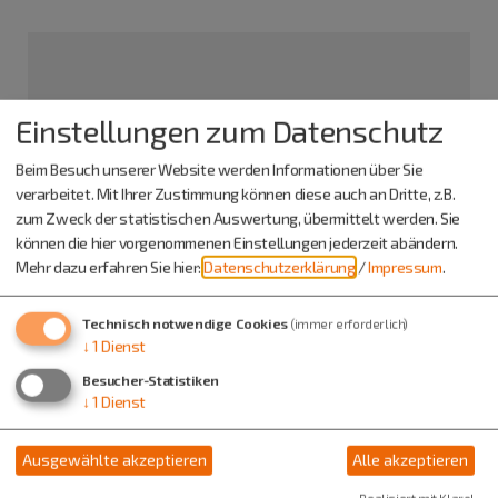
Einstellungen zum Datenschutz
Beim Besuch unserer Website werden Informationen über Sie
verarbeitet. Mit Ihrer Zustimmung können diese auch an Dritte, z.B.
zum Zweck der statistischen Auswertung, übermittelt werden. Sie
können die hier vorgenommenen Einstellungen jederzeit abändern.
Mehr dazu erfahren Sie hier:
Datenschutzerklärung
/
Impressum
.
Heilig-Kreuz-Kirche
Technisch notwendige Cookies
(immer erforderlich)
↓
1
Dienst
Marktplatz 1
93336 Altmannstein
Besucher-Statistiken
↓
1
Dienst
Info-Adresse
Ausgewählte akzeptieren
Alle akzeptieren
Kath. Pfarramt
Bahnhofstraße 16
Realisiert mit Klaro!