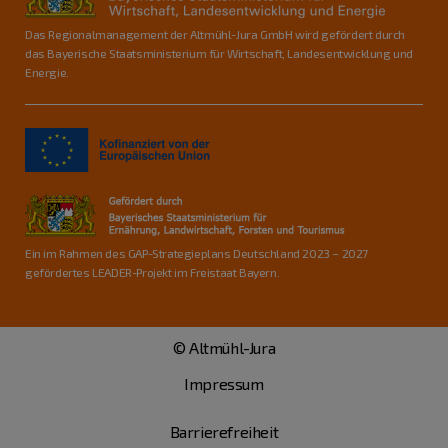
Das Regionalmanagement der Altmühl-Jura GmbH wird gefördert durch
das Bayerische Staatsministerium für Wirtschaft, Landesentwicklung und
Energie.
Ein im Rahmen des GAP-Strategieplans Deutschland 2023 – 2027
gefördertes LEADER-Projekt im Freistaat Bayern.
© Altmühl-Jura
Impressum
Barrierefreiheit