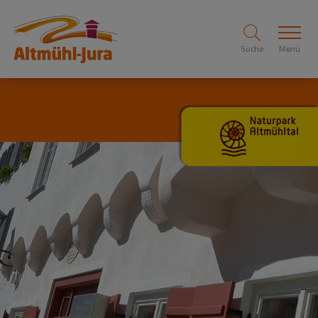
Suche
Menü