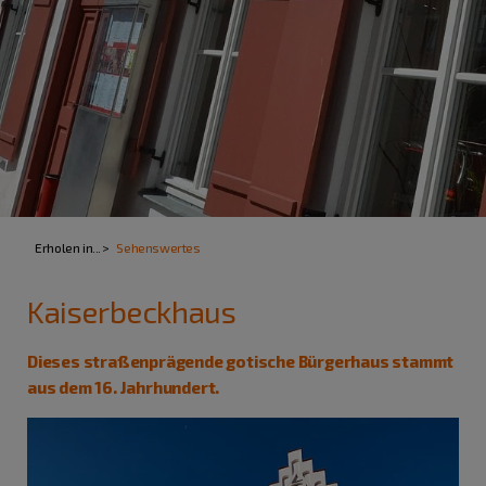
Erholen in...
Sehenswertes
Kaiserbeckhaus
Dieses straßenprägende gotische Bürgerhaus stammt
aus dem 16. Jahrhundert.