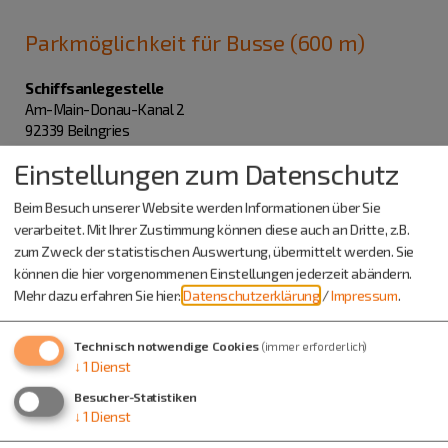
Parkmöglichkeit für Busse (600 m)
Schiffsanlegestelle
Am-Main-Donau-Kanal 2
92339 Beilngries
Einstellungen zum Datenschutz
08461 8435
Beim Besuch unserer Website werden Informationen über Sie
verarbeitet. Mit Ihrer Zustimmung können diese auch an Dritte, z.B.
zum Zweck der statistischen Auswertung, übermittelt werden. Sie
Audioclip
können die hier vorgenommenen Einstellungen jederzeit abändern.
Mehr dazu erfahren Sie hier:
Datenschutzerklärung
/
Impressum
.
anhören
Technisch notwendige Cookies
(immer erforderlich)
↓
1
Dienst
Besucher-Statistiken
↓
1
Dienst