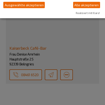
Ausgewählte akzeptieren
Alle akzeptieren
Realisiert mit Klaro!
Kaiserbeck Café-Bar
Frau Denise Amrhein
Hauptstraße 25
92339 Beilngries
08461 6520