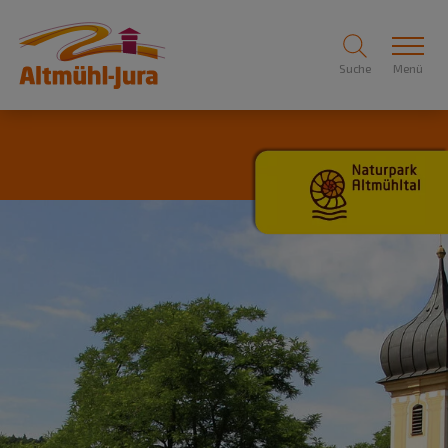
Suche
Menü