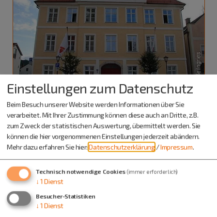
Einstellungen zum Datenschutz
Beim Besuch unserer Website werden Informationen über Sie
Kaufmann (m/w/d) für Tourismus und
verarbeitet. Mit Ihrer Zustimmung können diese auch an Dritte, z.B.
zum Zweck der statistischen Auswertung, übermittelt werden. Sie
Freizeit
können die hier vorgenommenen Einstellungen jederzeit abändern.
Mehr dazu erfahren Sie hier:
Datenschutzerklärung
/
Impressum
.
Technisch notwendige Cookies
(immer erforderlich)
↓
1
Dienst
Besucher-Statistiken
↓
1
Dienst