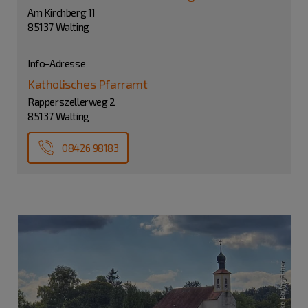
Am Kirchberg 11
85137 Walting
Info-Adresse
Katholisches Pfarramt
Rapperszellerweg 2
85137 Walting
08426 98183