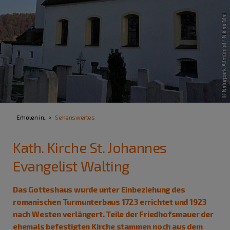
Erholen in...
Sehenswertes
Kath. Kirche St. Johannes
Evangelist Walting
Das Gotteshaus wurde unter Einbeziehung des
romanischen Turmunterbaus 1723 errichtet und 1923
nach Westen verlängert. Teile der Friedhofsmauer der
ehemals befestigten Kirche stammen noch aus dem