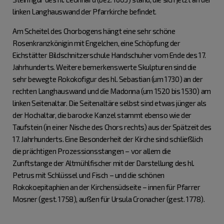
linken Langhauswand der Pfarrkirche befindet.
Am Scheitel des Chorbogens hängt eine sehr schöne
Rosenkranzkönigin mit Engelchen, eine Schöpfung der
Eichstätter Bildschnitzerschule Handschuher vom Ende des 17.
Jahrhunderts. Weitere bemerkenswerte Skulpturen sind die
sehr bewegte Rokokofigur des hl. Sebastian (um 1730) an der
rechten Langhauswand und die Madonna (um 1520 bis 1530) am
linken Seitenaltar. Die Seitenaltäre selbst sind etwas jünger als
der Hochaltar, die barocke Kanzel stammt ebenso wie der
Taufstein (in einer Nische des Chors rechts) aus der Spätzeit des
17. Jahrhunderts. Eine Besonderheit der Kirche sind schließlich
die prächtigen Prozessionsstangen – vor allem die
Zunftstange der Altmühlfischer mit der Darstellung des hl.
Petrus mit Schlüssel und Fisch – und die schönen
Rokokoepitaphien an der Kirchensüdseite – innen für Pfarrer
Mosner (gest. 1758), außen für Ursula Cronacher (gest. 1778).