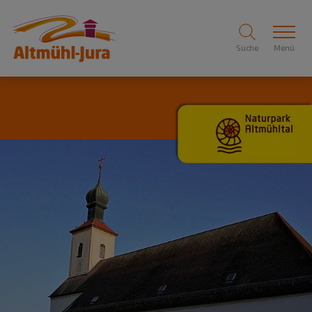
Suche
Menü