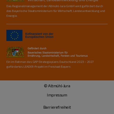
Das Regionalmanagement der Altmühl-Jura GmbH wird gefördert durch
das Bayerische Staatsministerium für Wirtschaft, Landesentwicklung und
Energie.
Ein im Rahmen des GAP-Strategieplans Deutschland 2023 – 2027
gefördertes LEADER-Projekt im Freistaat Bayern.
© Altmühl-Jura
Impressum
Barrierefreiheit