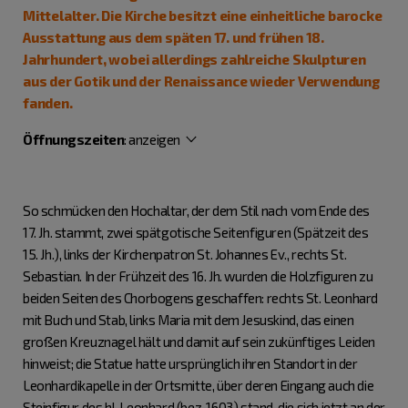
Mittelalter. Die Kirche besitzt eine einheitliche barocke
Ausstattung aus dem späten 17. und frühen 18.
Jahrhundert, wobei allerdings zahlreiche Skulpturen
aus der Gotik und der Renaissance wieder Verwendung
fanden.
Öffnungszeiten
:
anzeigen
So schmücken den Hochaltar, der dem Stil nach vom Ende des
17. Jh. stammt, zwei spätgotische Seitenfiguren (Spätzeit des
15. Jh.), links der Kirchenpatron St. Johannes Ev., rechts St.
Sebastian. In der Frühzeit des 16. Jh. wurden die Holzfiguren zu
beiden Seiten des Chorbogens geschaffen: rechts St. Leonhard
mit Buch und Stab, links Maria mit dem Jesuskind, das einen
großen Kreuznagel hält und damit auf sein zukünftiges Leiden
hinweist; die Statue hatte ursprünglich ihren Standort in der
Leonhardikapelle in der Ortsmitte, über deren Eingang auch die
Steinfigur des hl. Leonhard (bez. 1603) stand, die sich jetzt an der