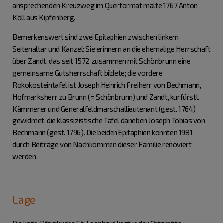
ansprechenden Kreuzweg im Querformat malte 1767 Anton
Köll aus Kipfenberg.
Bemerkenswert sind zwei Epitaphien zwischen linkem
Seitenaltar und Kanzel: Sie erinnern an die ehemalige Herrschaft
über Zandt, das seit 1572 zusammen mit Schönbrunn eine
gemeinsame Gutsherrschaft bildete; die vordere
Rokokosteintafel ist Joseph Heinrich Freiherr von Bechmann,
Hofmarksherr zu Brunn (= Schönbrunn) und Zandt, kurfürstl.
Kämmerer und Generalfeldmarschallieutenant (gest. 1764)
gewidmet, die klassizistische Tafel daneben Joseph Tobias von
Bechmann (gest. 1796). Die beiden Epitaphien konnten 1981
durch Beiträge von Nachkommen dieser Familie renoviert
werden.
Lage