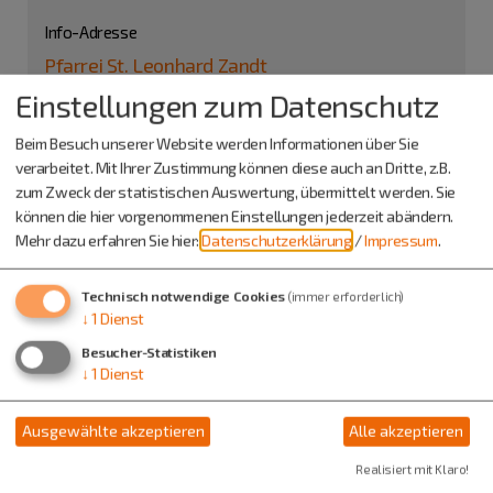
Info-Adresse
Pfarrei St. Leonhard Zandt
Pfarrer Glötzner
Einstellungen zum Datenschutz
Hauptstr. 22
85095 Denkendorf
Beim Besuch unserer Website werden Informationen über Sie
verarbeitet. Mit Ihrer Zustimmung können diese auch an Dritte, z.B.
08466 905350
zum Zweck der statistischen Auswertung, übermittelt werden. Sie
können die hier vorgenommenen Einstellungen jederzeit abändern.
Mehr dazu erfahren Sie hier:
Datenschutzerklärung
/
Impressum
.
Technisch notwendige Cookies
(immer erforderlich)
↓
1
Dienst
Besucher-Statistiken
↓
1
Dienst
Ausgewählte akzeptieren
Alle akzeptieren
Realisiert mit Klaro!