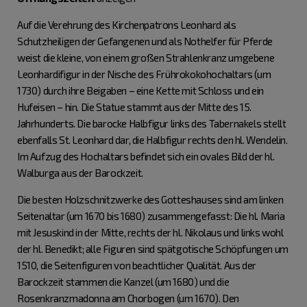
Auf die Verehrung des Kirchenpatrons Leonhard als
Schutzheiligen der Gefangenen und als Nothelfer für Pferde
weist die kleine, von einem großen Strahlenkranz umgebene
Leonhardifigur in der Nische des Frührokokohochaltars (um
1730) durch ihre Beigaben – eine Kette mit Schloss und ein
Hufeisen – hin. Die Statue stammt aus der Mitte des 15.
Jahrhunderts. Die barocke Halbfigur links des Tabernakels stellt
ebenfalls St. Leonhard dar, die Halbfigur rechts den hl. Wendelin.
Im Aufzug des Hochaltars befindet sich ein ovales Bild der hl.
Walburga aus der Barockzeit.
Die besten Holzschnitzwerke des Gotteshauses sind am linken
Seitenaltar (um 1670 bis 1680) zusammengefasst: Die hl. Maria
mit Jesuskind in der Mitte, rechts der hl. Nikolaus und links wohl
der hl. Benedikt; alle Figuren sind spätgotische Schöpfungen um
1510, die Seitenfiguren von beachtlicher Qualität. Aus der
Barockzeit stammen die Kanzel (um 1680) und die
Rosenkranzmadonna am Chorbogen (um 1670). Den