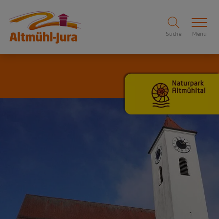
Suche
Menü