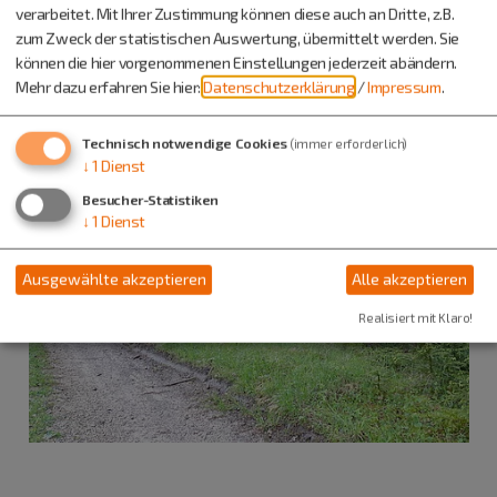
verarbeitet. Mit Ihrer Zustimmung können diese auch an Dritte, z.B.
zum Zweck der statistischen Auswertung, übermittelt werden. Sie
08423 9921-28
können die hier vorgenommenen Einstellungen jederzeit abändern.
Mehr dazu erfahren Sie hier:
Datenschutzerklärung
/
Impressum
.
Technisch notwendige Cookies
(immer erforderlich)
↓
1
Dienst
Besucher-Statistiken
↓
1
Dienst
Ausgewählte akzeptieren
Alle akzeptieren
Realisiert mit Klaro!