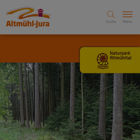
Suche
Menü