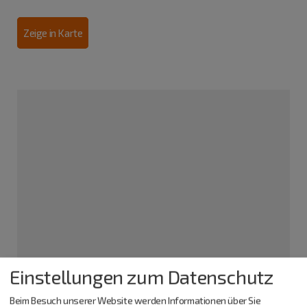
Zeige in Karte
Tourist-Information Titting
Einstellungen zum Datenschutz
Marktstraße 21
85135 Titting
Beim Besuch unserer Website werden Informationen über Sie