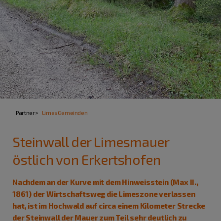
Partner
LimesGemeinden
Steinwall der Limesmauer
östlich von Erkertshofen
Nachdem an der Kurve mit dem Hinweisstein (Max II.,
1861) der Wirtschaftsweg die Limeszone verlassen
hat, ist im Hochwald auf circa einem Kilometer Strecke
der Steinwall der Mauer zum Teil sehr deutlich zu