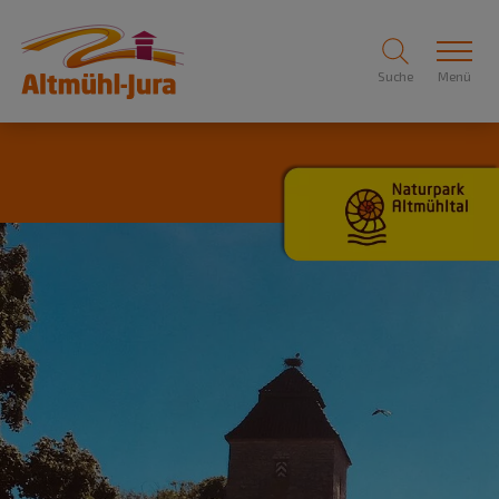
Suche
Menü