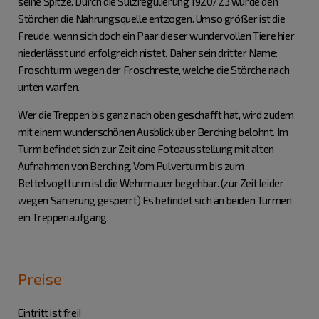
seine Spitze. Durch die Sulzregulierung 1920/23 wurde den
Störchen die Nahrungsquelle entzogen. Umso größer ist die
Freude, wenn sich doch ein Paar dieser wundervollen Tiere hier
niederlässt und erfolgreich nistet. Daher sein dritter Name:
Froschturm wegen der Froschreste, welche die Störche nach
unten warfen.
Wer die Treppen bis ganz nach oben geschafft hat, wird zudem
mit einem wunderschönen Ausblick über Berching belohnt. Im
Turm befindet sich zur Zeit eine Fotoausstellung mit alten
Aufnahmen von Berching. Vom Pulverturm bis zum
Bettelvogtturm ist die Wehrmauer begehbar. (zur Zeit leider
wegen Sanierung gesperrt) Es befindet sich an beiden Türmen
ein Treppenaufgang.
Preise
Eintritt ist frei!