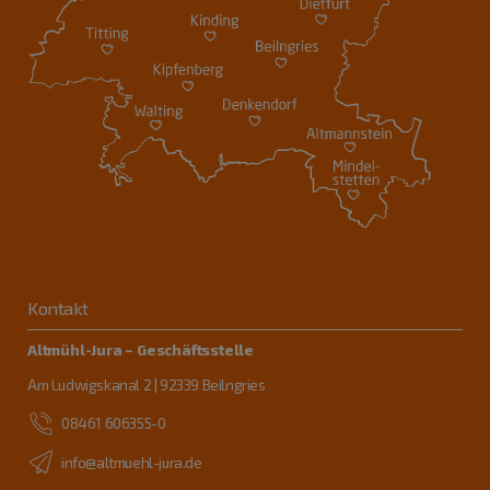
Kontakt
Altmühl-Jura – Geschäftsstelle
Am Ludwigskanal 2 | 92339 Beilngries
08461 606355-0
info@altmuehl-jura.de