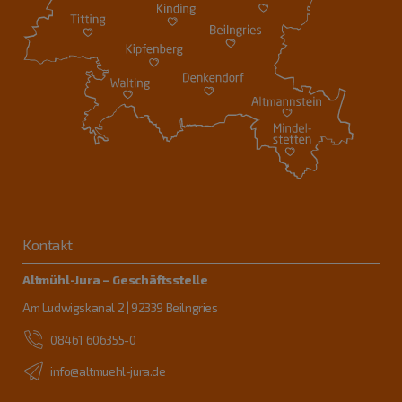
Kontakt
Altmühl-Jura – Geschäftsstelle
Am Ludwigskanal 2 | 92339 Beilngries
08461 606355-0
info@altmuehl-jura.de