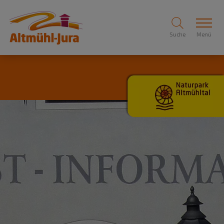
Suche
Menü