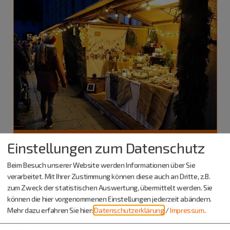
Berching
Einstellungen zum Datenschutz
28.11.26
Beim Besuch unserer Website werden Informationen über Sie
Weihnachtsmarkt
verarbeitet. Mit Ihrer Zustimmung können diese auch an Dritte, z.B.
19. Adventsmarkt im Kloster
zum Zweck der statistischen Auswertung, übermittelt werden. Sie
Plankstetten
können die hier vorgenommenen Einstellungen jederzeit abändern.
Mehr dazu erfahren Sie hier:
Datenschutzerklärung
/
Impressum
.