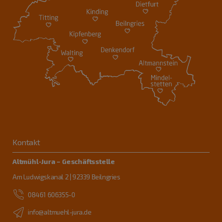
Kontakt
Altmühl-Jura – Geschäftsstelle
Am Ludwigskanal 2 | 92339 Beilngries
08461 606355-0
info@altmuehl-jura.de