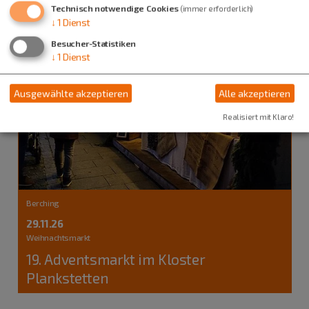
Technisch notwendige Cookies
(immer erforderlich)
↓
1
Dienst
Besucher-Statistiken
↓
1
Dienst
Ausgewählte akzeptieren
Alle akzeptieren
Realisiert mit Klaro!
Berching
29.11.26
Weihnachtsmarkt
19. Adventsmarkt im Kloster
Plankstetten