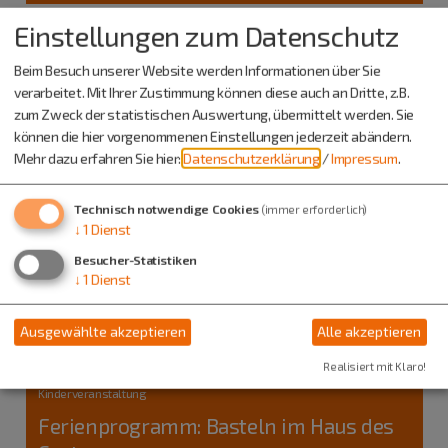
Einstellungen zum Datenschutz
Beim Besuch unserer Website werden Informationen über Sie
verarbeitet. Mit Ihrer Zustimmung können diese auch an Dritte, z.B.
zum Zweck der statistischen Auswertung, übermittelt werden. Sie
können die hier vorgenommenen Einstellungen jederzeit abändern.
Mehr dazu erfahren Sie hier:
Datenschutzerklärung
/
Impressum
.
Technisch notwendige Cookies
(immer erforderlich)
↓
1
Dienst
Besucher-Statistiken
↓
1
Dienst
Ausgewählte akzeptieren
Alle akzeptieren
Beilngries
Realisiert mit Klaro!
25.08.26
Kinderveranstaltung
Ferienprogramm: Basteln im Haus des