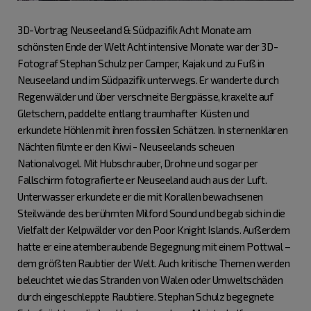
3D-Vortrag Neuseeland & Südpazifik Acht Monate am
schönsten Ende der Welt Acht intensive Monate war der 3D-
Fotograf Stephan Schulz per Camper, Kajak und zu Fuß in
Neuseeland und im Südpazifik unterwegs. Er wanderte durch
Regenwälder und über verschneite Bergpässe, kraxelte auf
Gletschern, paddelte entlang traumhafter Küsten und
erkundete Höhlen mit ihren fossilen Schätzen. In sternenklaren
Nächten filmte er den Kiwi - Neuseelands scheuen
Nationalvogel. Mit Hubschrauber, Drohne und sogar per
Fallschirm fotografierte er Neuseeland auch aus der Luft.
Unterwasser erkundete er die mit Korallen bewachsenen
Steilwände des berühmten Milford Sound und begab sich in die
Vielfalt der Kelpwälder vor den Poor Knight Islands. Außerdem
hatte er eine atemberaubende Begegnung mit einem Pottwal –
dem größten Raubtier der Welt. Auch kritische Themen werden
beleuchtet wie das Stranden von Walen oder Umweltschäden
durch eingeschleppte Raubtiere. Stephan Schulz begegnete