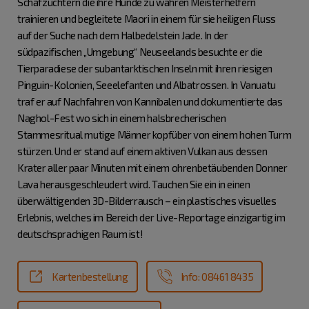
Schafzüchtern die ihre Hunde zu wahren Meisterhelfern
trainieren und begleitete Maori in einem für sie heiligen Fluss
auf der Suche nach dem Halbedelstein Jade. In der
südpazifischen „Umgebung“ Neuseelands besuchte er die
Tierparadiese der subantarktischen Inseln mit ihren riesigen
Pinguin-Kolonien, Seeelefanten und Albatrossen. In Vanuatu
traf er auf Nachfahren von Kannibalen und dokumentierte das
Naghol-Fest wo sich in einem halsbrecherischen
Stammesritual mutige Männer kopfüber von einem hohen Turm
stürzen. Und er stand auf einem aktiven Vulkan aus dessen
Krater aller paar Minuten mit einem ohrenbetäubenden Donner
Lava herausgeschleudert wird. Tauchen Sie ein in einen
überwältigenden 3D-Bilderrausch – ein plastisches visuelles
Erlebnis, welches im Bereich der Live-Reportage einzigartig im
deutschsprachigen Raum ist!
Kartenbestellung
Info: 08461 8435