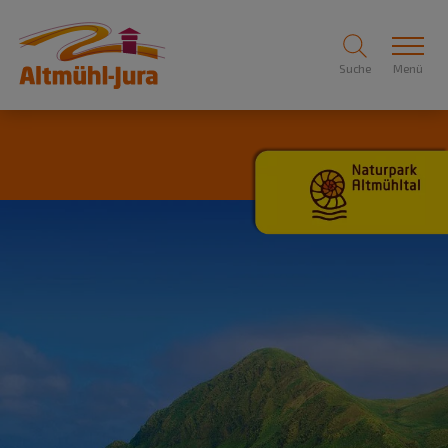
Suche
Menü