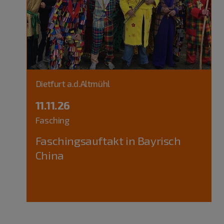
Dietfurt a.d.Altmühl
11.11.26
Fasching
Faschingsauftakt in Bayrisch
China