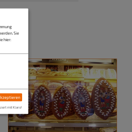
timmung
werden. Sie
e hier:
akzeptieren
siert mit Klaro!