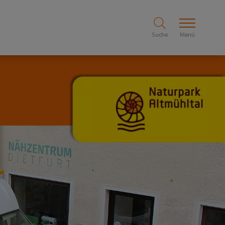
Suche
Menü