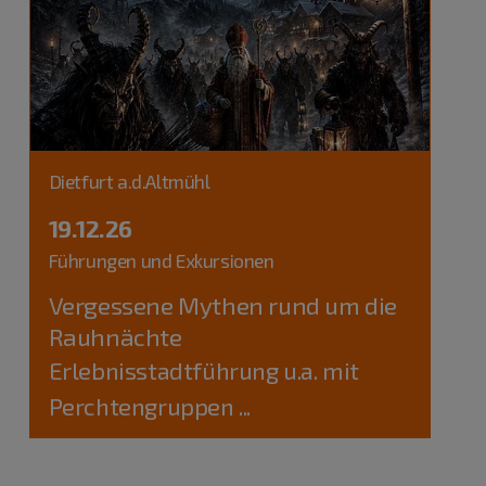
Dietfurt a.d.Altmühl
19.12.26
Führungen und Exkursionen
Vergessene Mythen rund um die
Rauhnächte
Erlebnisstadtführung u.a. mit
Perchtengruppen ...