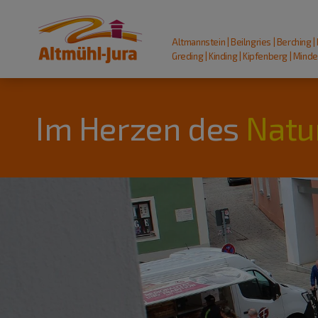
Altmannstein | Beilngries | Berching |
Greding | Kinding | Kipfenberg | Mindel
Im Herzen des
Natu