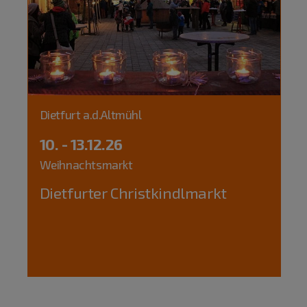
Dietfurt a.d.Altmühl
10. - 13.12.26
Weihnachtsmarkt
Dietfurter Christkindlmarkt