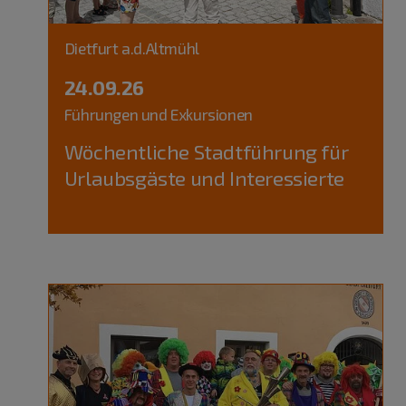
Dietfurt a.d.Altmühl
24.09.26
Führungen und Exkursionen
Wöchentliche Stadtführung für
Urlaubsgäste und Interessierte