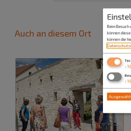
Einste
Beim Besuch u
Auch an diesem Ort
können diese 
können die h
Datenschutze
Tec
↓
1
Bes
↓
1
Ausgewählt