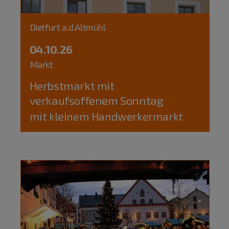
Dietfurt a.d.Altmühl
04.10.26
Markt
Herbstmarkt mit
verkaufsoffenem Sonntag
mit kleinem Handwerkermarkt