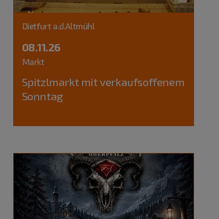
Dietfurt a.d.Altmühl
08.11.26
Markt
Spitzlmarkt mit verkaufsoffenem
Sonntag