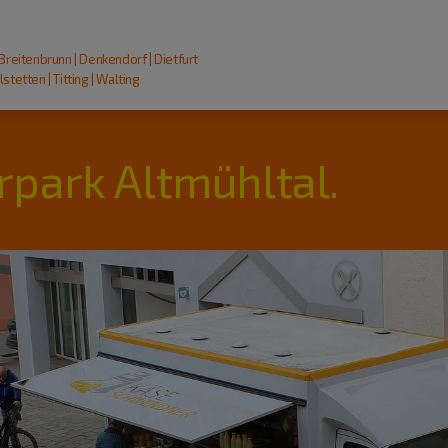
 Breitenbrunn | Denkendorf | Dietfurt
stetten | Titting | Walting
rpark Altmühltal.