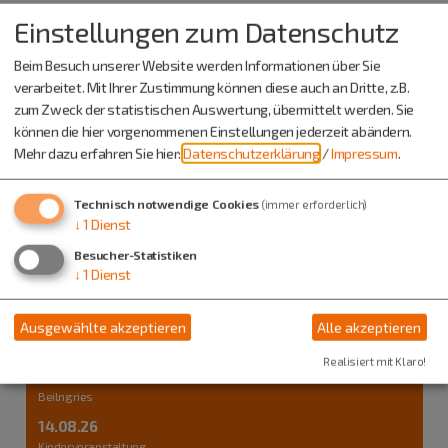
Auch an diesem Ort
Einstellungen zum Datenschutz
Beim Besuch unserer Website werden Informationen über Sie
verarbeitet. Mit Ihrer Zustimmung können diese auch an Dritte, z.B.
zum Zweck der statistischen Auswertung, übermittelt werden. Sie
können die hier vorgenommenen Einstellungen jederzeit abändern.
Mehr dazu erfahren Sie hier:
Datenschutzerklärung
/
Impressum
.
Technisch notwendige Cookies
(immer erforderlich)
↓
1
Dienst
Besucher-Statistiken
↓
1
Dienst
Ausgewählte akzeptieren
Alle akzeptieren
Realisiert mit Klaro!
Beilngries
14.08.26
Kinderveranstaltung