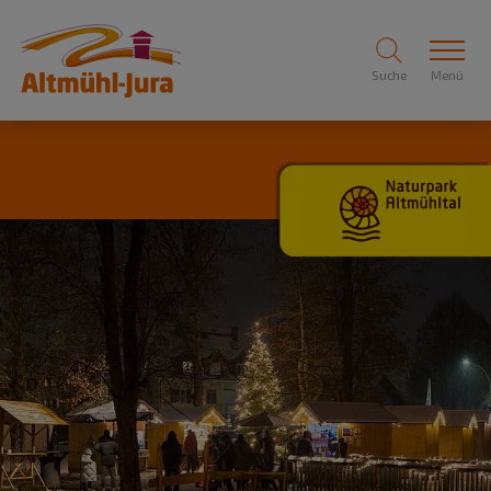
Suche
Menü